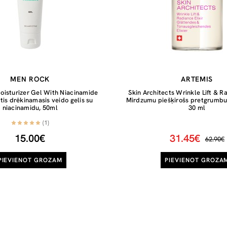
MEN ROCK
ARTEMIS
oisturizer Gel With Niacinamide
Skin Architects Wrinkle Lift & Ra
tis drėkinamasis veido gelis su
Mirdzumu piešķirošs pretgrumbu 
niacinamidu, 50ml
30 ml
(1)
15.00€
31.45€
62.90€
PIEVIENOT GROZAM
PIEVIENOT GROZA