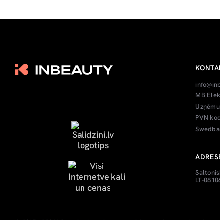
KONTA
info@in
MB Elek
Uzņēmum
PVN kod
Swedban
ADRES
Saltonis
LT-08106