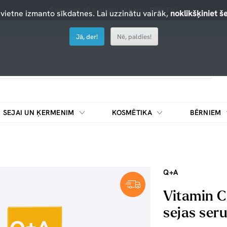
Saņemiet 10% atlaidi ar kodu: PIRKT10
 vietne izmanto sīkdatnes. Lai uzzinātu vairāk,
noklikšķiniet še
Jā, der!
Nē, paldies!
SEJAI UN ĶERMENIM
KOSMĒTIKA
BĒRNIEM
Q+A
Vitamin C
sejas ser