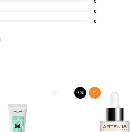
0
0
0
!
-50%