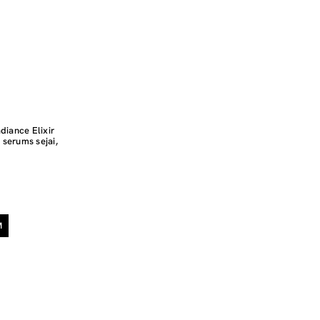
diance Elixir
serums sejai,
M