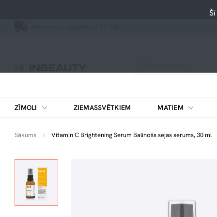
Šī
Bezmaksas piegāde no 39 EUR
ZĪMOLI
ZIEMASSVĒTKIEM
MATIEM
Sākums
Vitamin C Brightening Serum Balinošs sejas serums, 30 ml