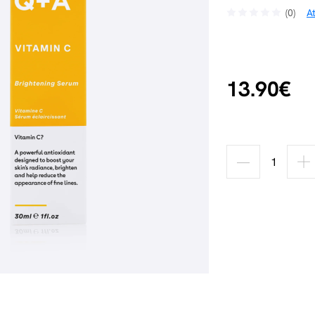
(0)
A
13.90€