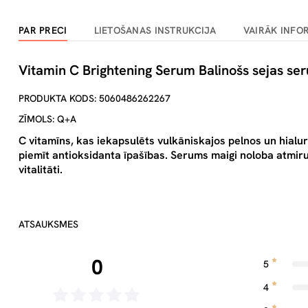
PAR PRECI
LIETOŠANAS INSTRUKCIJA
VAIRĀK INFO
Vitamin C Brightening Serum Balinošs sejas se
PRODUKTA KODS: 5060486262267
ZĪMOLS: Q+A
C vitamīns, kas iekapsulēts vulkāniskajos pelnos un hial
piemīt antioksidanta īpašības. Serums maigi noloba atmir
vitalitāti.
ATSAUKSMES
0
5
4