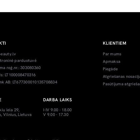
KTI
KLIENTIEM
beauty.lv
Par mums
troninė parduotuvė
Apmaksa
a reģ.nr.: 303080360
Piegāde
s: LT100008470316
Atgriešanas nosacīj
k AB: LT677300010135708834
Pasūtījuma atgrieš
E
DARBA LAIKS
kiu iela 29,
I-IV 9.00 - 18.00
, Vilnius, Lietuva
V 9.00 - 17.30