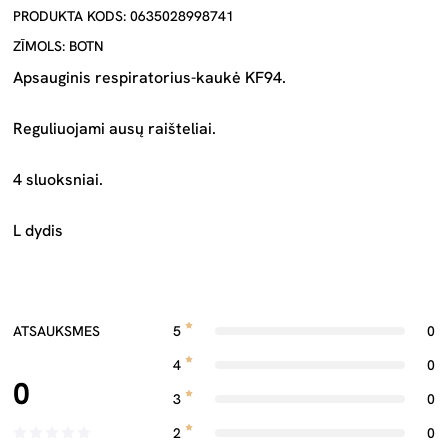
PRODUKTA KODS: 0635028998741
ZĪMOLS: BOTN
Apsauginis respiratorius-kaukė KF94.
Reguliuojami ausų raišteliai.
4 sluoksniai.
L dydis
ATSAUKSMES
5
0
4
0
0
3
0
2
0