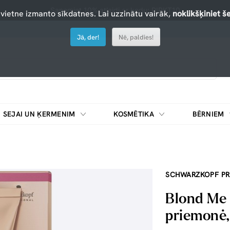
Saņemiet 10% atlaidi ar kodu: PIRKT10
 vietne izmanto sīkdatnes. Lai uzzinātu vairāk,
noklikšķiniet še
Jā, der!
Nē, paldies!
SEJAI UN ĶERMENIM
KOSMĒTIKA
BĒRNIEM
SCHWARZKOPF PR
Blond Me 
priemonė