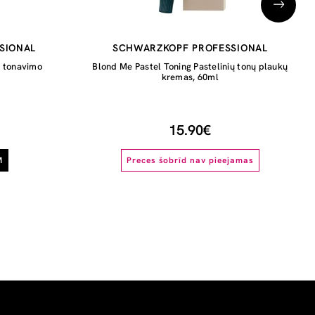
SIONAL
SCHWARZKOPF PROFESSIONAL
ų tonavimo
Blond Me Pastel Toning Pastelinių tonų plaukų
kremas, 60ml
15.90€
M
Preces šobrīd nav pieejamas