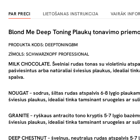
PAR PRECI
LIETOŠANAS INSTRUKCIJA
VAIRĀK INFO
Blond Me Deep Toning Plaukų tonavimo priemo
PRODUKTA KODS: DEEPTONINGBM
ZĪMOLS: SCHWARZKOPF PROFESSIONAL
MILK CHOCOLATE. Švelniai rudas tonas su violetiniu atspal
pašviesintus arba natūraliai šviesius plaukus, idealiai tin
spalva.
NOUGAT – sodrus, šiltas rudas atspalvis 6-8 lygio plaukam
šviesius plaukus, idealiai tinka tamsinant sruogeles ar sul
GRANITE
– ryškaus antracito tono kryptis 5-7 lygio bazėm
šviesius plaukus, idealiai tinka tamsinant sruogeles ar sul
DEEP CHESTNUT
– švelnus, neutralus rudas atspalvis 5-7