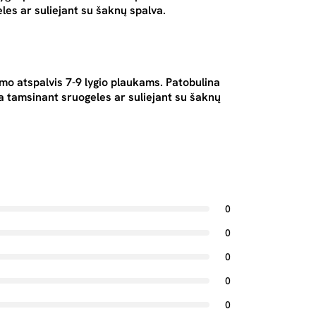
eles ar suliejant su šaknų spalva.
mo atspalvis 7-9 lygio plaukams.
Patobulina
ka tamsinant sruogeles ar suliejant su šaknų
0
0
0
0
0