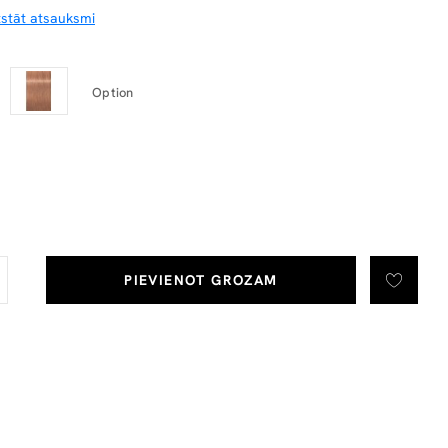
tstāt atsauksmi
Option
PIEVIENOT GROZAM