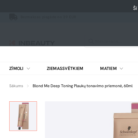
Šī
Bezmaksas piegāde no 39 EUR
ZĪMOLI
ZIEMASSVĒTKIEM
MATIEM
Sākums
Blond Me Deep Toning Plaukų tonavimo priemonė, 60ml