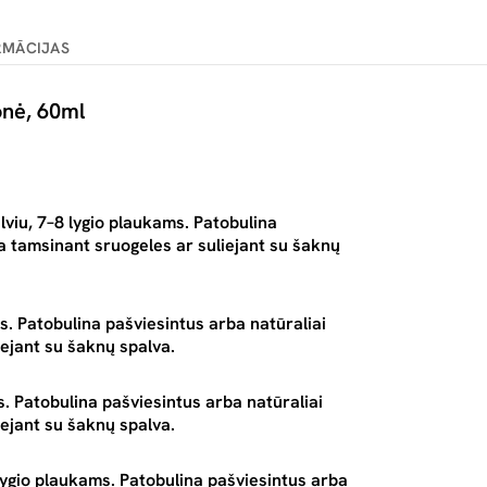
RMĀCIJAS
nė, 60ml
viu, 7–8 lygio plaukams. Patobulina
ka tamsinant sruogeles ar suliejant su šaknų
s. Patobulina pašviesintus arba natūraliai
iejant su šaknų spalva.
s. Patobulina pašviesintus arba natūraliai
iejant su šaknų spalva.
 lygio plaukams. Patobulina pašviesintus arba