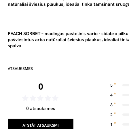
natūraliai šviesius plaukus, idealiai tinka tamsinant sruog
PEACH SORBET – madingas pastelinis vario - sidabro pilku
pašviesintus arba natūraliai šviesius plaukus, idealiai tin
spalva.
ATSAUKSMES
0
5
4
3
0 atsauksmes
2
1
ATSTĀT ATSAUKSMI