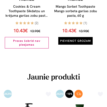
Cookies & Cream
Mango Sorbet Toothpaste
Toothpaste Sīkdatņu un
Mango sorbeta garšas zobu
krējuma garšas zobu pasta,
pasta, 60 g
60 g
(2)
(1)
10.43€
10.43€
13.90€
13.90€
Preces šobrīd nav
PIEVIENOT GROZAM
pieejamas
Jaunie produkti
JAUNS
JAUNS
-19%