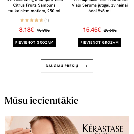
Citrus Fruits Šampūns
Vials Serums jutīgai, zvīņainai
taukainiem matiem, 250 ml
ādai 8x5 ml
(1)
8.18€
15.45€
10.90€
20.60€
PIEVIENOT GROZAM
PIEVIENOT GROZAM
DAUGIAU PREKIŲ
Mūsu iecienītākie