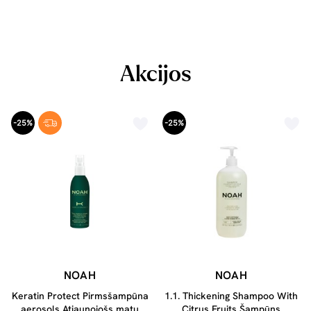
Akcijos
-25%
-25%
NOAH
NOAH
Keratin Protect Pirmsšampūna
1.1. Thickening Shampoo With
aerosols Atjaunojošs matu
Citrus Fruits Šampūns