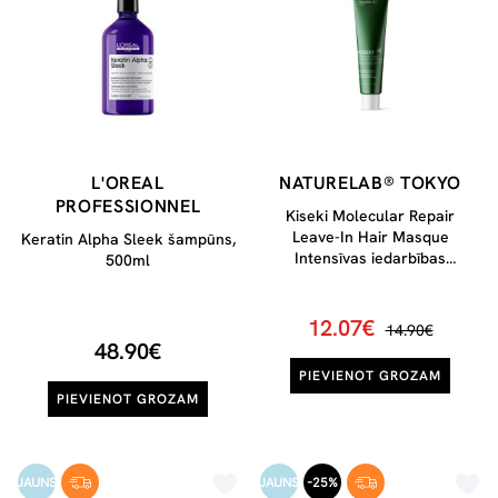
L'OREAL
NATURELAB® TOKYO
PROFESSIONNEL
Kiseki Molecular Repair
Leave-In Hair Masque
Keratin Alpha Sleek šampūns,
Intensīvas iedarbības
500ml
atjaunojošs matu līdzeklis, 15
ml
12.07€
14.90€
48.90€
PIEVIENOT GROZAM
PIEVIENOT GROZAM
JAUNS
JAUNS
-25%