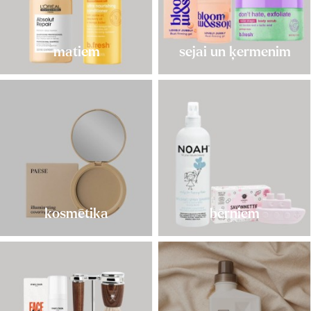
matiem
sejai un ķermenim
kosmētika
bērniem