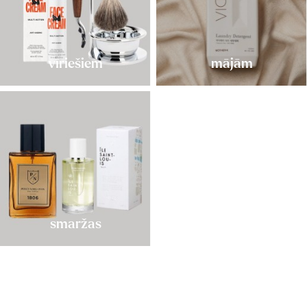
vīriešiem
mājām
smaržas