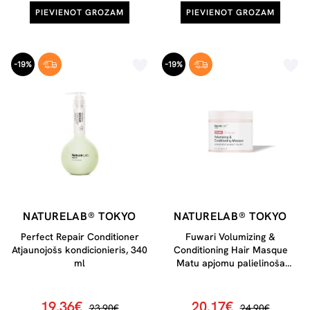
PIEVIENOT GROZAM
PIEVIENOT GROZAM
-19%
-19%
NATURELAB® TOKYO
NATURELAB® TOKYO
Perfect Repair Conditioner
Fuwari Volumizing &
Atjaunojošs kondicionieris, 340
Conditioning Hair Masque
ml
Matu apjomu palielinoša
maska, 200 ml
19.36€
20.17€
23.90€
24.90€