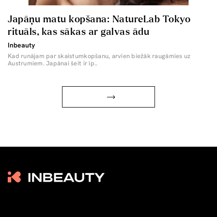
Japāņu matu kopšana: NatureLab Tokyo
rituāls, kas sākas ar galvas ādu
Inbeauty
Kad runājam par skaistumkopšanu, arvien biežāk raugāmies uz
Austrumiem. Japānai šeit ir īp..