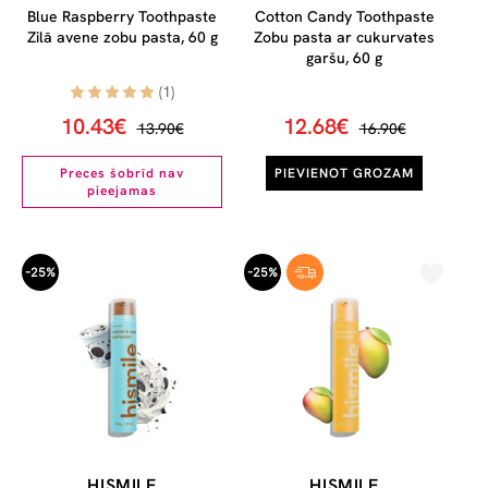
Blue Raspberry Toothpaste
Cotton Candy Toothpaste
Zilā avene zobu pasta, 60 g
Zobu pasta ar cukurvates
garšu, 60 g
(1)
10.43€
12.68€
13.90€
16.90€
Preces šobrīd nav
PIEVIENOT GROZAM
pieejamas
-25%
-25%
HISMILE
HISMILE