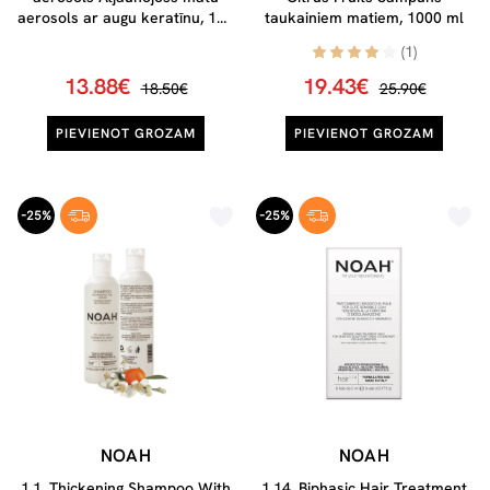
aerosols ar augu keratīnu, 100
taukainiem matiem, 1000 ml
ml
(1)
13.88€
19.43€
18.50€
25.90€
PIEVIENOT GROZAM
PIEVIENOT GROZAM
-25%
-25%
NOAH
NOAH
1.1. Thickening Shampoo With
1.14. Biphasic Hair Treatment