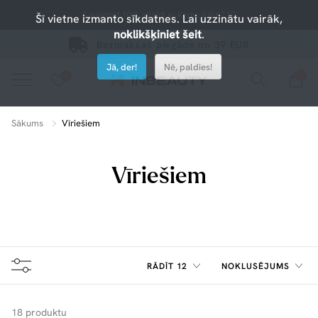
Saņemiet 10% atlaidi ar kodu: PIRKT10
Šī vietne izmanto sīkdatnes. Lai uzzinātu vairāk,
noklikšķiniet šeit
.
Bezmaksas piegāde no 39 EUR
Jā, der!
Nē, paldies!
0
0
Nospiediet uz sirsniņas, lai pievienotu iecienītajiem.
apskatiet mūsu jaunākos produktus vai izmantojiet meklēšanu, ja meklējat kaut ko konkrētu.
Sākums
Vīriešiem
Vīriešiem
RĀDĪT 12
NOKLUSĒJUMS
18 produktu