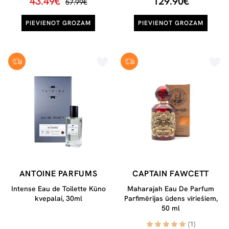
43.49€
129.90€
57.99€
PIEVIENOT GROZAM
PIEVIENOT GROZAM
ANTOINE PARFUMS
CAPTAIN FAWCETT
Intense Eau de Toilette Kūno
Maharajah Eau De Parfum
kvepalai, 30ml
Parfimērijas ūdens vīriešiem,
50 ml
(1)