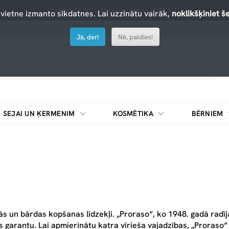
Saņemiet 10% atlaidi ar kodu: PIRKT10
 vietne izmanto sīkdatnes. Lai uzzinātu vairāk,
noklikšķiniet še
Jā, der!
Nē, paldies!
SEJAI UN ĶERMENIM
KOSMĒTIKA
BĒRNIEM
ās un bārdas kopšanas līdzekļi. „Proraso“, ko 1948. gadā radīj
s garantu. Lai apmierinātu katra vīrieša vajadzības, „Proraso“