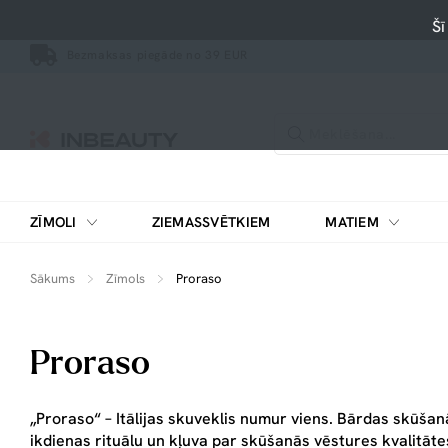
Šī
Bezmaksas piegāde no 39 EUR
ZĪMOLI
ZIEMASSVĒTKIEM
MATIEM
Sākums
Zīmols
Proraso
Proraso
„Proraso“ – Itālijas skuveklis numur viens. Bārdas skūšan
ikdienas rituālu un kļuva par skūšanās vēstures kvalitāte