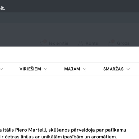
it
.
0
0
Iecienītie
Konts
Grozs
apskatiet mūsu jaunākos produktus vai izmantojiet meklēšanu, ja meklējat kaut ko konkrētu.
Nospiediet uz sirsniņas, lai pievienotu iecienītajiem.
VĪRIEŠIEM
MĀJĀM
SMARŽAS
a itālis Piero Martelli, skūšanos pārveidoja par patīkamu
 ir četras līnijas ar unikālām īpašībām un aromātiem.