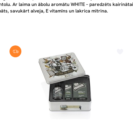
ntolu. Ar laima un ābolu aromātu WHITE – paredzēts kairinātai 
s, savukārt alveja, E vitamīns un lakrica mitrina.