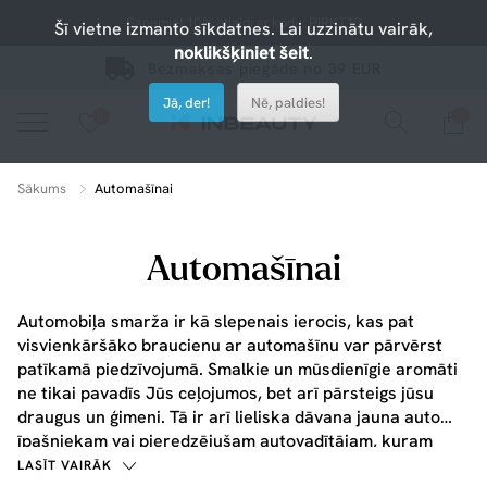
Saņemiet 10% atlaidi ar kodu: PIRKT10
Šī vietne izmanto sīkdatnes. Lai uzzinātu vairāk,
noklikšķiniet šeit
.
Bezmaksas piegāde no 39 EUR
Jā, der!
Nē, paldies!
0
0
Nospiediet uz sirsniņas, lai pievienotu iecienītajiem.
apskatiet mūsu jaunākos produktus vai izmantojiet meklēšanu, ja meklējat kaut ko konkrētu.
Sākums
Automašīnai
Automašīnai
Automobiļa smarža ir kā slepenais ierocis, kas pat
visvienkāršāko braucienu ar automašīnu var pārvērst
patīkamā piedzīvojumā. Smalkie un mūsdienīgie aromāti
ne tikai pavadīs Jūs ceļojumos, bet arī pārsteigs jūsu
draugus un ģimeni. Tā ir arī lieliska dāvana jauna auto
īpašniekam vai pieredzējušam autovadītājam, kuram
patīk ekskluzivitāte.
LASĪT VAIRĀK