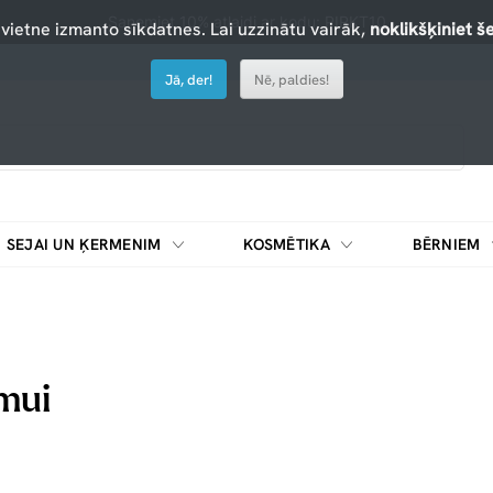
Saņemiet 10% atlaidi ar kodu: PIRKT10
 vietne izmanto sīkdatnes. Lai uzzinātu vairāk,
noklikšķiniet še
Jā, der!
Nē, paldies!
SEJAI UN ĶERMENIM
KOSMĒTIKA
BĒRNIEM
mui