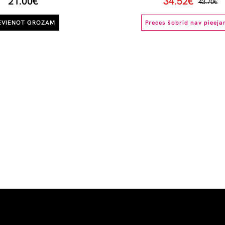
21.00€
34.52€
43.70€
EVIENOT GROZAM
Preces šobrīd nav pieej