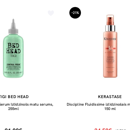
-21%
TIGI BED HEAD
KERASTASE
Serum Izlīdzinošs matu serums,
Discipline Fluidissime izlīdzinošais 
255ml
150 ml