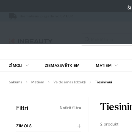
Šī
Bezmaksas piegāde no 39 EUR
ZĪMOLI
ZIEMASSVĒTKIEM
MATIEM
Sākums
Matiem
Veidošanas līdzekļi
Tiesinimui
Tiesini
Filtri
Notīrīt filtru
2 produkti
ZĪMOLS