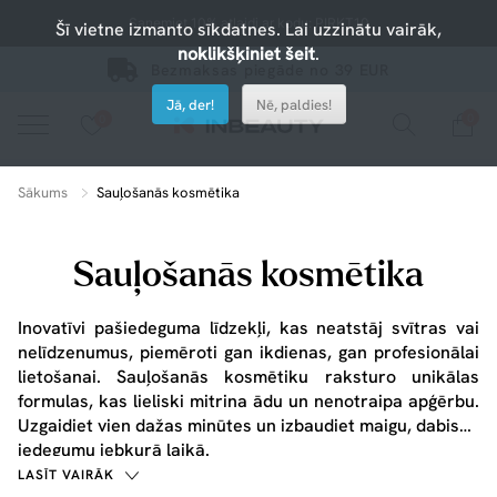
Saņemiet 10% atlaidi ar kodu: PIRKT10
Šī vietne izmanto sīkdatnes. Lai uzzinātu vairāk,
noklikšķiniet šeit
.
Bezmaksas piegāde no 39 EUR
Jā, der!
Nē, paldies!
0
0
Nospiediet uz sirsniņas, lai pievienotu iecienītajiem.
apskatiet mūsu jaunākos produktus vai izmantojiet meklēšanu, ja meklējat kaut ko konkrētu.
Sākums
Sauļošanās kosmētika
Sauļošanās kosmētika
Inovatīvi pašiedeguma līdzekļi, kas neatstāj svītras vai
nelīdzenumus, piemēroti gan ikdienas, gan profesionālai
lietošanai.
Sauļošanās kosmētiku
raksturo unikālas
formulas, kas lieliski mitrina ādu un nenotraipa apģērbu.
Uzgaidiet vien dažas minūtes un izbaudiet maigu, dabisku
iedegumu jebkurā laikā.
LASĪT VAIRĀK