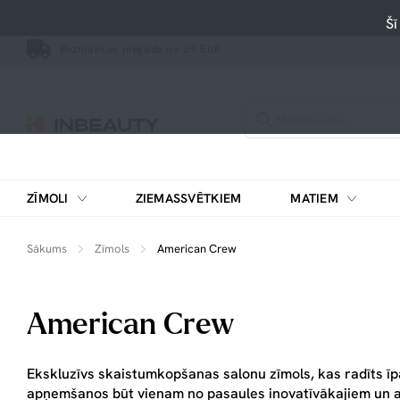
Šī
Bezmaksas piegāde no 39 EUR
ZĪMOLI
ZIEMASSVĒTKIEM
MATIEM
Sākums
Zīmols
American Crew
American Crew
Ekskluzīvs skaistumkopšanas salonu zīmols, kas radīts īpa
apņemšanos būt vienam no pasaules inovatīvākajiem un ai