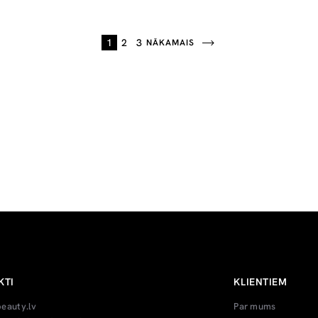
1
2
3
NĀKAMAIS
KTI
KLIENTIEM
beauty.lv
Par mums