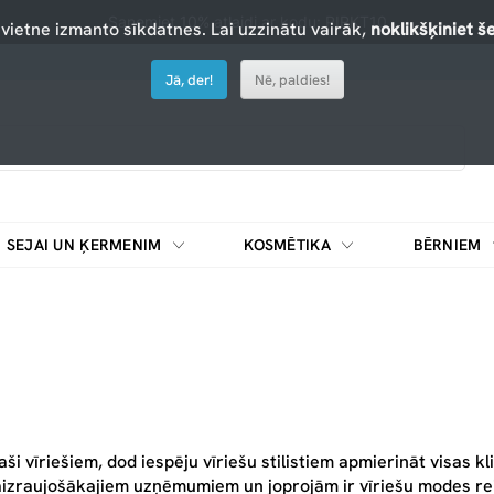
Saņemiet 10% atlaidi ar kodu: PIRKT10
 vietne izmanto sīkdatnes. Lai uzzinātu vairāk,
noklikšķiniet še
Jā, der!
Nē, paldies!
SEJAI UN ĶERMENIM
KOSMĒTIKA
BĒRNIEM
ši vīriešiem, dod iespēju vīriešu stilistiem apmierināt visas 
zraujošākajiem uzņēmumiem un joprojām ir vīriešu modes reit