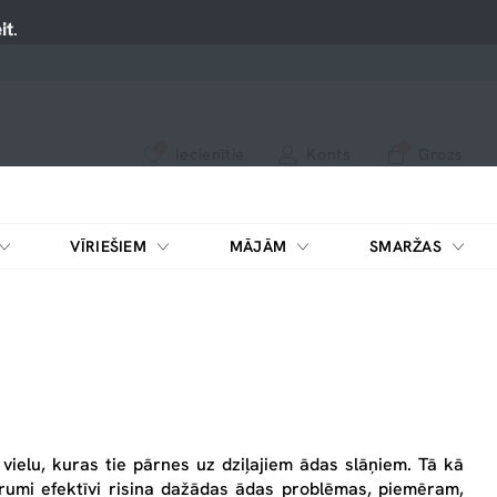
it
.
0
0
Iecienītie
Konts
Grozs
apskatiet mūsu jaunākos produktus vai izmantojiet meklēšanu, ja meklējat kaut ko konkrētu.
Nospiediet uz sirsniņas, lai pievienotu iecienītajiem.
VĪRIEŠIEM
MĀJĀM
SMARŽAS
 vielu, kuras tie pārnes uz dziļajiem ādas slāņiem. Tā kā
serumi efektīvi risina dažādas ādas problēmas, piemēram,