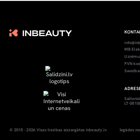
KONTA
info@in
MB Elek
Uzņēmum
PVN kod
Swedban
ADRES
Saltonis
LT-08106
© 2015 - 2026 Visas tiesības aizsargātas
inbeauty.lv
Iegādes no