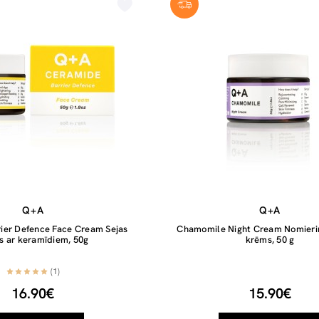
Q+A
Q+A
ier Defence Face Cream Sejas
Chamomile Night Cream Nomieri
s ar keramīdiem, 50g
krēms, 50 g
(1)
16.90€
15.90€