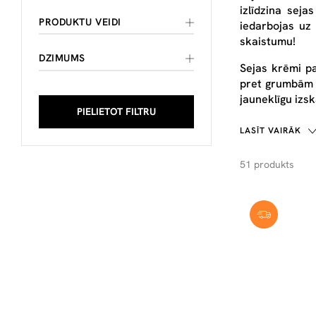
izlīdzina sej
PRODUKTU VEIDI
iedarbojas uz
skaistumu!
DZIMUMS
Sejas krēmi p
pret grumbām u
jauneklīgu izs
PIELIETOT FILTRU
LASĪT VAIRĀK
51 produkts