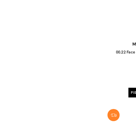
M
00.22 Face
PI