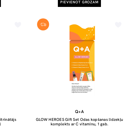
PIEVIENOT GROZAM
Q+A
trinātājs
GLOW HEROES Gift Set Odas kopšanas līdzekļu
l
komplekts ar C vitamīnu, 1 gab.