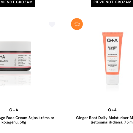
EVIENOT GROZAM
PIEVIENOT GROZAM
Q+A
Q+A
Age Face Cream Sejas krēms ar
Ginger Root Daily Moisturiser Mi
kolagēnu, 50g
lietošanai ikdienā, 75 m