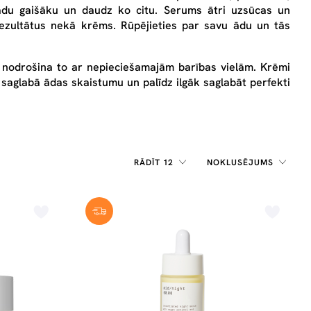
a ādu gaišāku un daudz ko citu. Serums ātri uzsūcas un
rezultātus nekā krēms. Rūpējieties par savu ādu un tās
n nodrošina to ar nepieciešamajām barības vielām. Krēmi
aglabā ādas skaistumu un palīdz ilgāk saglabāt perfekti
RĀDĪT 12
NOKLUSĒJUMS