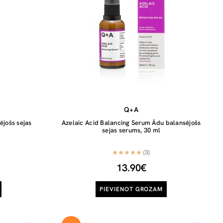
Q+A
ējošs sejas
Azelaic Acid Balancing Serum Ādu balansējošs
sejas serums, 30 ml
(3)
13.90€
PIEVIENOT GROZAM