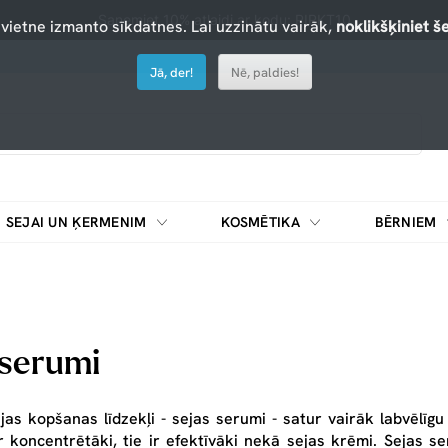
Saņemiet 10% atlaidi ar kodu: PIRKT10
 vietne izmanto sīkdatnes. Lai uzzinātu vairāk,
noklikšķiniet še
Jā, der!
Nē, paldies!
SEJAI UN ĶERMENIM
KOSMĒTIKA
BĒRNIEM
 serumi
jas kopšanas līdzekļi - sejas serumi - satur vairāk labvēlīgu
r koncentrētāki, tie ir efektīvāki nekā sejas krēmi. Sejas 