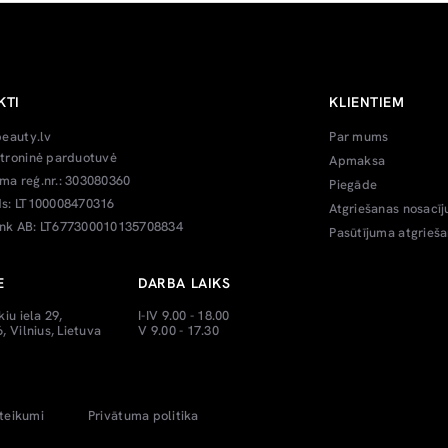
KTI
KLIENTIEM
beauty.lv
Par mums
troninė parduotuvė
Apmaksa
a reģ.nr.: 303080360
Piegāde
s: LT100008470316
Atgriešanas nosacīj
k AB: LT677300010135708834
Pasūtījuma atgrieš
E
DARBA LAIKS
kiu iela 29,
I-IV 9.00 - 18.00
, Vilnius, Lietuva
V 9.00 - 17.30
teikumi
Privātuma politika