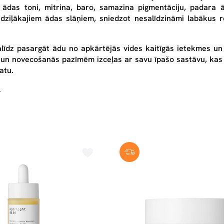
as ādas toni, mitrina, baro, samazina pigmentāciju, padar
 dziļākajiem ādas slāņiem, sniedzot nesalīdzināmi labākus 
alīdz pasargāt ādu no apkārtējās vides kaitīgās ietekmes u
n novecošanās pazīmēm izceļas ar savu īpašo sastāvu, kas s
katu.