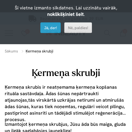
Saņemiet 10% atlaidi ar kodu: PIRKT10
Šī vietne izmanto sīkdatnes. Lai uzzinātu vairāk,
noklikšķiniet šeit
.
Bezmaksas piegāde no 39 EUR
Jā, der!
Nē, paldies!
0
0
Nospiediet uz sirsniņas, lai pievienotu iecienītajiem.
apskatiet mūsu jaunākos produktus vai izmantojiet meklēšanu, ja meklējat kaut ko konkrētu.
Sākums
Ķermeņa skrubji
Ķermeņa skrubji
Ķermeņa skrubis ir neatņemama ķermeņa kopšanas
rituāla sastāvdaļa. Ādas šūnas nepārtraukti
atjaunojas,tās virskārtā uzkrājas netīrumi un atmirušās
ādas šūnas, kuras tiek noņemtas, regulāri veicot pīlingu,
pastiprinot asinsriti un tādējādi stimulējot reģenerācijas
procesus.
Izmantojot ķermeņa skrubjus, Jūsu āda būs maiga, gluda
un ilgāk saglabāsies jauneklīga!