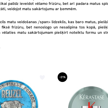
tikai palīdz ieveidot vēlamo frizūru, bet arī padara matus sp
ultāti, veidojot matu sakārtojumu ar ķemmēm.
zcils
matu veidošanas /span> līdzeklis, kas baro matus, piešķ
ri fiksē frizūru, bet nenoslogo un nesalipina tos kopā, pieš
a vēlaties matu sakārtojumam piešķirt noteiktu formu un st
-21%