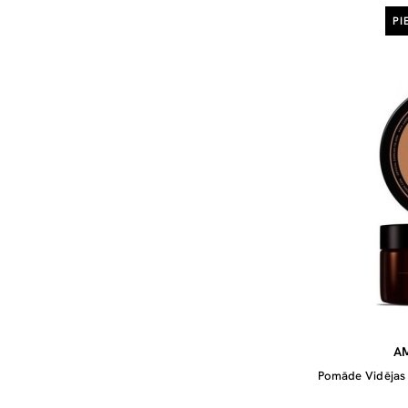
PI
A
Pomāde Vidējas 