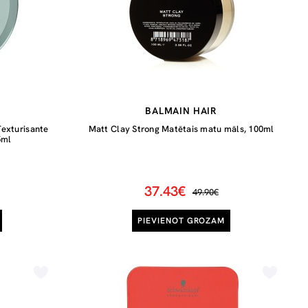
BALMAIN HAIR
exturisante
Matt Clay Strong Matētais matu māls, 100ml
5ml
37.43€
49.90€
PIEVIENOT GROZAM