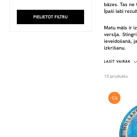
bāzes. Tas ne 
Īpaši labi rez
PIELIETOT FILTRU
Mat
u māls
ir i
versija. Sting
ieveidošanā, j
izkrišanu.
LASĪT VAIRĀK
13 produktu