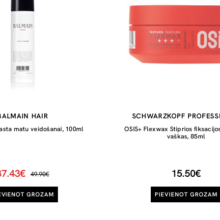
BALMAIN HAIR
SCHWARZKOPF PROFESS
asta matu veidošanai, 100ml
OSIS+ Flexwax Stiprios fiksacijo
vaškas, 85ml
37.43€
15.50€
49.90€
EVIENOT GROZAM
PIEVIENOT GROZAM