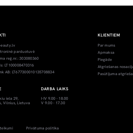
KTI
KLIENTIEM
beauty.lv
Par mums
troninė parduotuvė
Apmaksa
a reģ.nr.: 303080360
Piegāde
s: LT100008470316
Atgriešanas nosacīj
k AB: LT677300010135708834
Pasūtījuma atgrieš
E
DARBA LAIKS
kiu iela 29,
I-IV 9.00 - 18.00
, Vilnius, Lietuva
V 9.00 - 17.30
teikumi
Privātuma politika