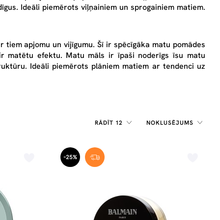
īdīgus. Ideāli piemērots viļņainiem un sprogainiem matiem.
ir tiem apjomu un vijīgumu. Šī ir spēcīgāka matu pomādes
ķir matētu efektu.
Matu māls
ir īpaši noderīgs īsu matu
ruktūru. Ideāli piemērots plāniem matiem ar tendenci uz
RĀDĪT 12
NOKLUSĒJUMS
-25%