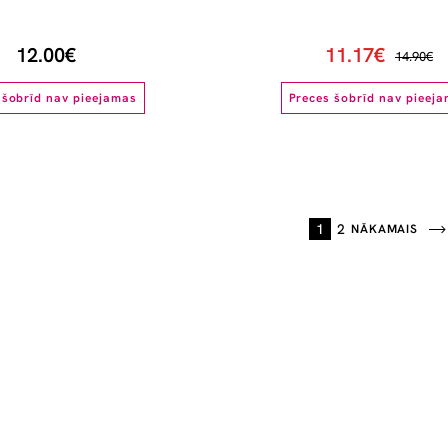
12.00€
11.17€
14.90€
 šobrīd nav pieejamas
Preces šobrīd nav pieej
1
2
NĀKAMAIS