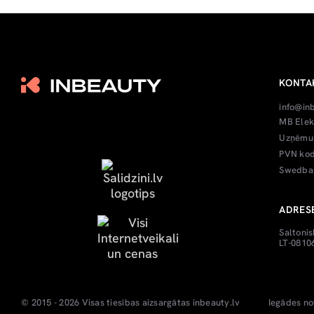
KONTA
info@in
MB Elek
Uzņēmum
PVN kod
Swedban
ADRES
Saltonis
LT-08106
© 2015 - 2026 Visas tiesības aizsargātas
inbeauty.lv
Iegādes no