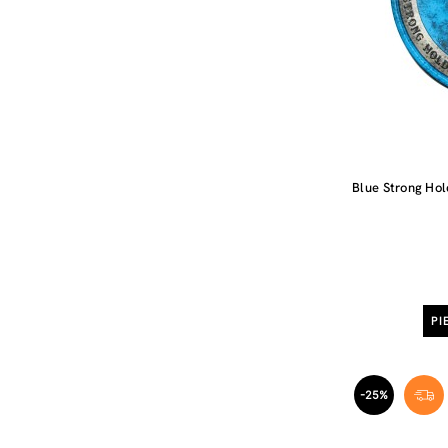
Blue Strong Ho
PI
-25%