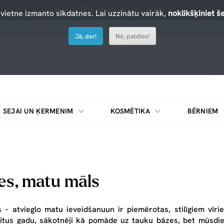
Saņemiet 10% atlaidi ar kodu: PIRKT10
 vietne izmanto sīkdatnes. Lai uzzinātu vairāk,
noklikšķiniet še
Jā, der!
Nē, paldies!
SEJAI UN ĶERMENIM
KOSMĒTIKA
BĒRNIEM
s, matu māls
s
– atvieglo matu ieveidšanu
un ir piemērotas
, stilīgiem vī
tus gadu, sākotnēji kā pomāde uz tauku bāzes, bet mūsdienās