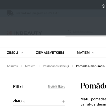
Šī
Bezmaksas piegāde no 39 EUR
ZĪMOLI
ZIEMASSVĒTKIEM
MATIEM
Sākums
Matiem
Veidošanas līdzekļi
Pomādes, matu māls
Pomāde
Filtri
Notīrīt filtru
Matu pomāde
ZĪMOLS
vairākus desmi