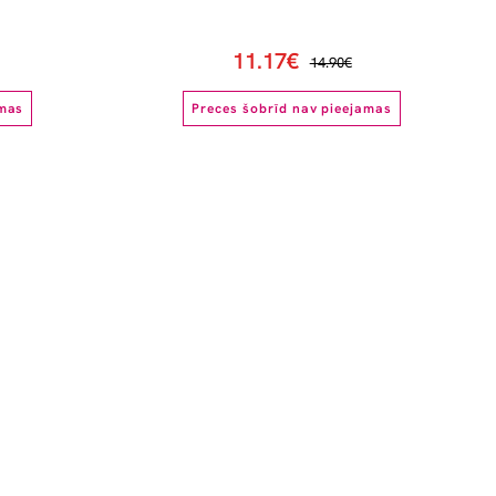
11.17€
14.90€
amas
Preces šobrīd nav pieejamas