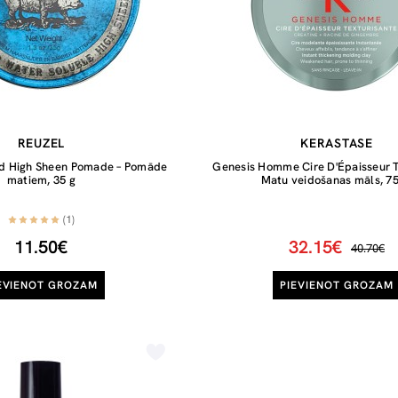
REUZEL
KERASTASE
ld High Sheen Pomade – Pomāde
Genesis Homme Cire D'Épaisseur T
matiem, 35 g
Matu veidošanas māls, 7
(1)
11.50€
32.15€
40.70€
EVIENOT GROZAM
PIEVIENOT GROZAM