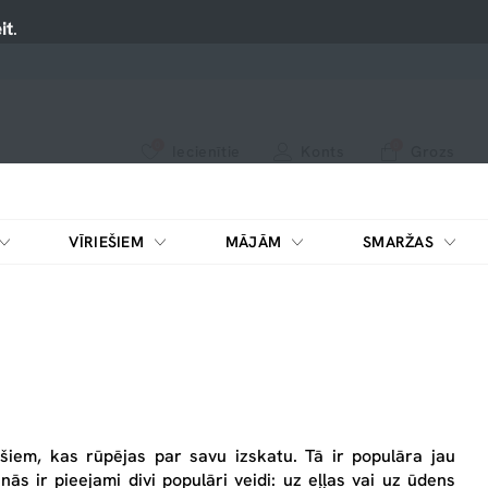
it
.
0
0
Iecienītie
Konts
Grozs
apskatiet mūsu jaunākos produktus vai izmantojiet meklēšanu, ja meklējat kaut ko konkrētu.
Nospiediet uz sirsniņas, lai pievienotu iecienītajiem.
VĪRIEŠIEM
MĀJĀM
SMARŽAS
riešiem, kas rūpējas par savu izskatu. Tā ir populāra jau
 ir pieejami divi populāri veidi: uz eļļas vai uz ūdens