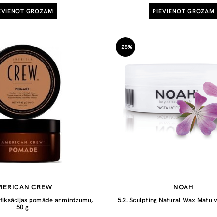
EVIENOT GROZAM
PIEVIENOT GROZAM
-25%
MERICAN CREW
NOAH
fiksācijas pomāde ar mirdzumu,
5.2. Sculpting Natural Wax Matu v
50 g