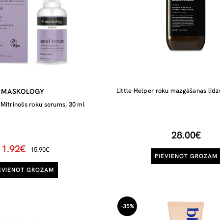
Little Helper roku mazgāšanas līdz
MASKOLOGY
itrinošs roku serums, 30 ml
28.00€
11.92€
15.90€
PIEVIENOT GROZAM
EVIENOT GROZAM
-35%