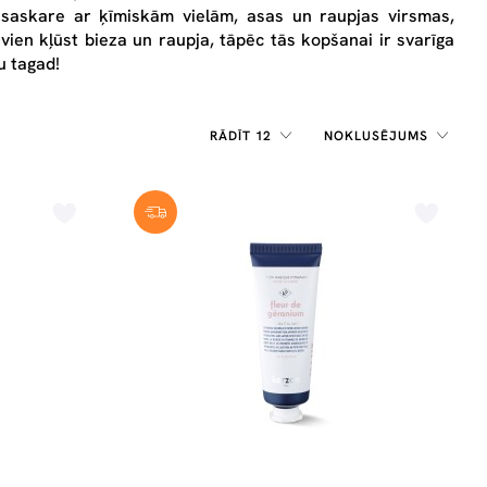
saskare ar ķīmiskām vielām, asas un raupjas virsmas,
 vien kļūst bieza un raupja, tāpēc tās kopšanai ir svarīga
u tagad!
RĀDĪT 12
NOKLUSĒJUMS