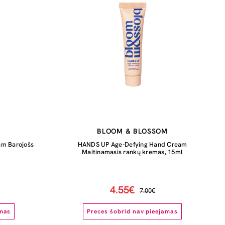
M
BLOOM & BLOSSOM
m Barojošs
HANDS UP Age-Defying Hand Cream
Maitinamasis rankų kremas, 15ml
4.55€
7.00€
amas
Preces šobrīd nav pieejamas