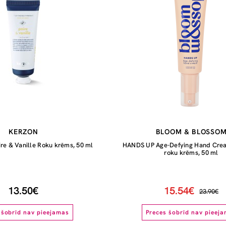
KERZON
BLOOM & BLOSSO
ire & Vanille Roku krēms, 50 ml
HANDS UP Age-Defying Hand Crea
roku krēms, 50 ml
13.50€
15.54€
23.90€
 šobrīd nav pieejamas
Preces šobrīd nav pieej