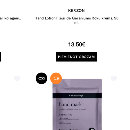
KERZON
ar kolagēnu,
Hand Lotion Fleur de Géraniums Roku krēms, 50
ml
13.50€
PIEVIENOT GROZAM
-25%