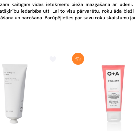
zām kaitīgām vides ietekmēm: bieža mazgāšana ar ūdeni, 
tšķirību iedarbība utt. Lai to visu pārvarētu, roku āda bieži
nāšana un barošana. Parūpējieties par savu roku skaistumu ja