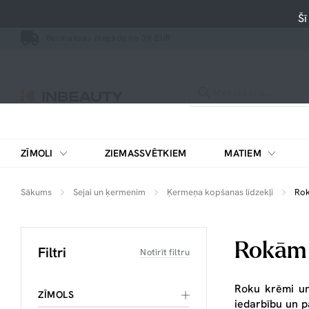
Šī
Bezmaksas piegāde no 39 EUR
ZĪMOLI
ZIEMASSVĒTKIEM
MATIEM
Sākums
Sejai un ķermenim
Ķermeņa kopšanas līdzekļi
Ro
Rokām
Filtri
Notīrīt filtru
Roku krēmi un 
ZĪMOLS
iedarbību un p