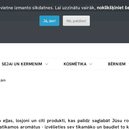
Saņemiet 10% atlaidi ar kodu: PIRKT10
 vietne izmanto sīkdatnes. Lai uzzinātu vairāk,
noklikšķiniet še
Jā, der!
Nē, paldies!
SEJAI UN ĶERMENIM
KOSMĒTIKA
BĒRNIEM
kām
eļļas, losjoni un citi produkti, kas palīdz saglabāt Jūsu 
atīkamos aromātus - izvēlieties sev tīkamāko un baudiet to ka