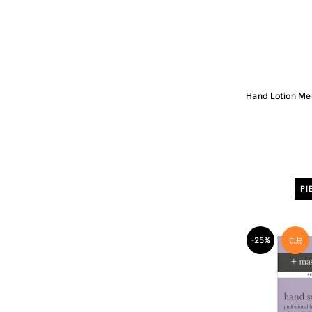
Hand Lotion Me
PI
-25%