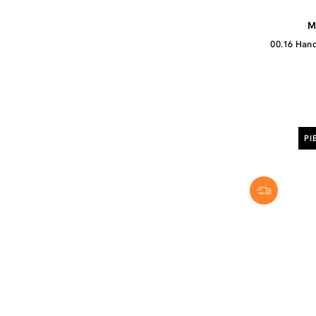
M
00.16 Han
PI