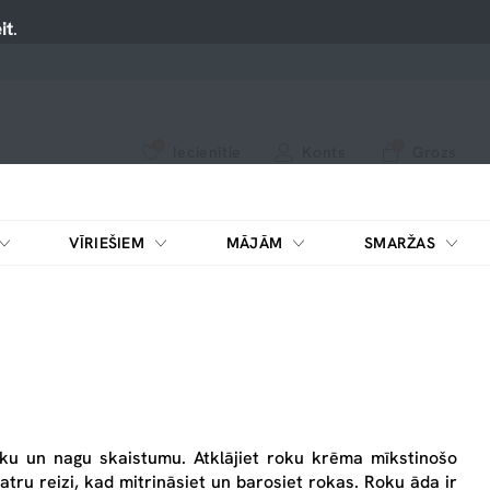
it
.
0
0
Iecienītie
Konts
Grozs
apskatiet mūsu jaunākos produktus vai izmantojiet meklēšanu, ja meklējat kaut ko konkrētu.
Nospiediet uz sirsniņas, lai pievienotu iecienītajiem.
VĪRIEŠIEM
MĀJĀM
SMARŽAS
roku un nagu skaistumu. Atklājiet roku krēma mīkstinošo
tru reizi, kad mitrināsiet un barosiet rokas. Roku āda ir