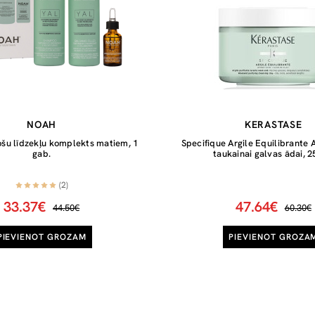
NOAH
KERASTASE
ošu līdzekļu komplekts matiem, 1
Specifique Argile Equilibrante 
gab.
taukainai galvas ādai, 
(2)
33.37€
47.64€
44.50€
60.30€
PIEVIENOT GROZAM
PIEVIENOT GROZA