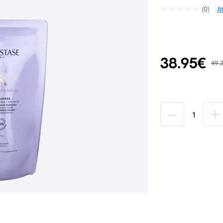
(0)
A
38.95€
49.