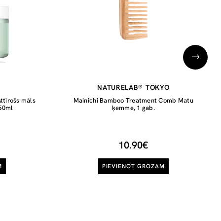
NATURELAB® TOKYO
Attīrošs māls
Mainichi Bamboo Treatment Comb Matu
250ml
ķemme, 1 gab.
10.90€
M
PIEVIENOT GROZAM