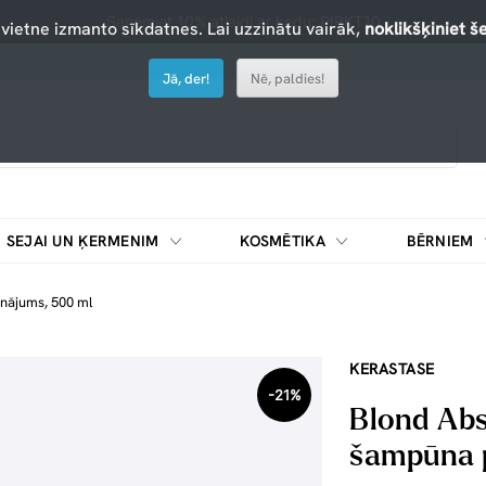
Saņemiet 10% atlaidi ar kodu: PIRKT10
 vietne izmanto sīkdatnes. Lai uzzinātu vairāk,
noklikšķiniet še
Jā, der!
Nē, paldies!
SEJAI UN ĶERMENIM
KOSMĒTIKA
BĒRNIEM
inājums, 500 ml
KERASTASE
-21%
Blond Abs
šampūna p