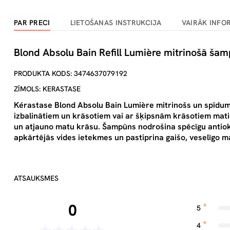
PAR PRECI
LIETOŠANAS INSTRUKCIJA
VAIRĀK INFO
Blond Absolu Bain Refill Lumière mitrinošā ša
PRODUKTA KODS: 3474637079192
ZĪMOLS: KERASTASE
Kérastase Blond Absolu Bain Lumière mitrinošs un spīdum
izbalinātiem un krāsotiem vai ar šķipsnām krāsotiem matie
un atjauno matu krāsu. Šampūns nodrošina spēcīgu antiok
apkārtējās vides ietekmes un pastiprina gaišo, veselīgo 
ATSAUKSMES
0
5
4