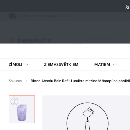
Šī
Bezmaksas piegāde no 39 EUR
ZĪMOLI
ZIEMASSVĒTKIEM
MATIEM
Sākums
Blond Absolu Bain Refill Lumière mitrinošā šampūna papild