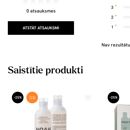
3
0 atsauksmes
2
1
ATSTĀT ATSAUKSMI
Nav rezultātu
Saistītie produkti
-25%
-25%