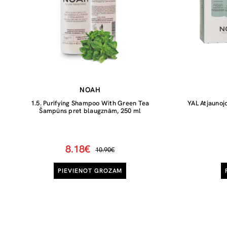
NOAH
1.5. Purifying Shampoo With Green Tea
YAL Atjaunoj
Šampūns pret blaugznām, 250 ml
8.18€
10.90€
PIEVIENOT GROZAM