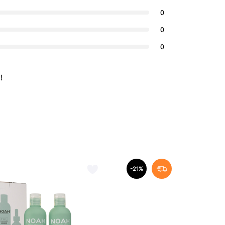
0
0
0
!
-21%