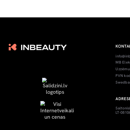
KONTA
info@in
MB Elek
Uzņēmum
PVN kod
Swedban
ADRES
Saltonis
LT-08106