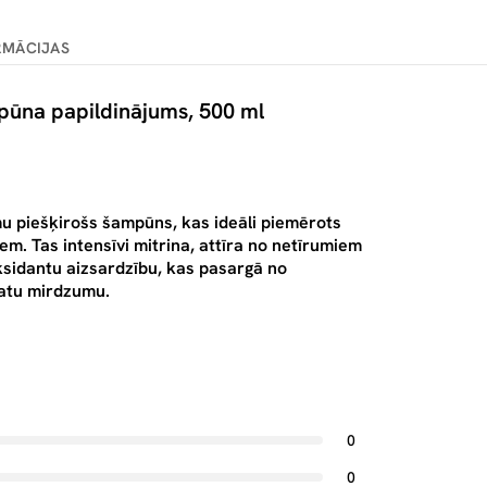
RMĀCIJAS
mpūna papildinājums, 500 ml
u piešķirošs šampūns, kas ideāli piemērots
m. Tas intensīvi mitrina, attīra no netīrumiem
sidantu aizsardzību, kas pasargā no
matu mirdzumu.
0
0