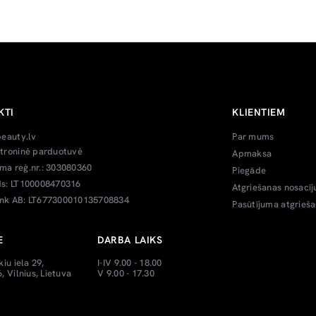
KTI
KLIENTIEM
beauty.lv
Par mums
troninė parduotuvė
Apmaksa
a reģ.nr.: 303080360
Piegāde
s: LT100008470316
Atgriešanas nosacīj
k AB: LT677300010135708834
Pasūtījuma atgrieš
E
DARBA LAIKS
kiu iela 29,
I-IV 9.00 - 18.00
, Vilnius, Lietuva
V 9.00 - 17.30