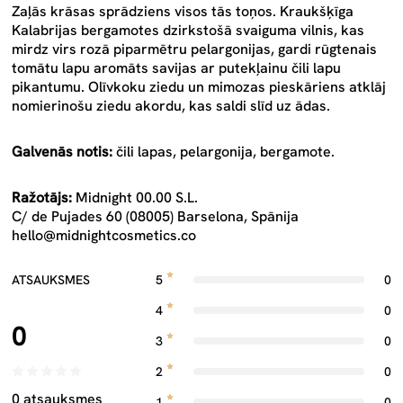
Zaļās krāsas sprādziens visos tās toņos. Kraukšķīga
Kalabrijas bergamotes dzirkstošā svaiguma vilnis, kas
mirdz virs rozā piparmētru pelargonijas, gardi rūgtenais
tomātu lapu aromāts savijas ar putekļainu čili lapu
pikantumu. Olīvkoku ziedu un mimozas pieskāriens atklāj
nomierinošu ziedu akordu, kas saldi slīd uz ādas.
Galvenās notis:
čili lapas, pelargonija, bergamote.
Ražotājs:
Midnight 00.00 S.L.
C/ de Pujades 60 (08005) Barselona, Spānija
hello@midnightcosmetics.co
ATSAUKSMES
5
0
4
0
0
3
0
2
0
0 atsauksmes
1
0