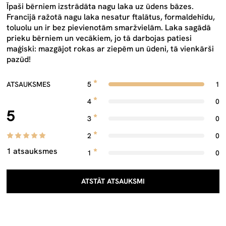
Īpaši bērniem izstrādāta nagu laka uz ūdens bāzes.
Francijā ražotā nagu laka nesatur ftalātus, formaldehīdu,
toluolu un ir bez pievienotām smaržvielām. Laka sagādā
prieku bērniem un vecākiem, jo tā darbojas patiesi
maģiski: mazgājot rokas ar ziepēm un ūdeni, tā vienkārši
pazūd!
ATSAUKSMES
5
1
4
0
5
3
0
2
0
1 atsauksmes
1
0
ATSTĀT ATSAUKSMI