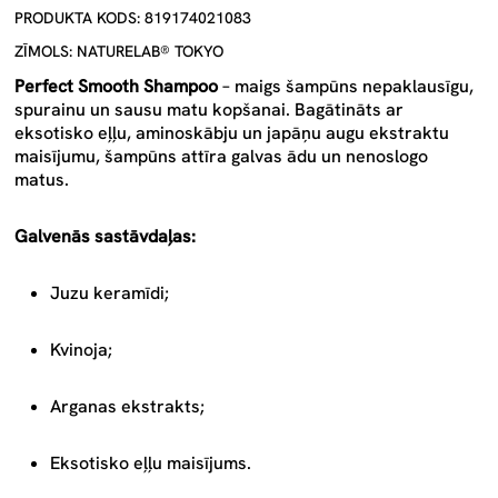
PRODUKTA KODS: 819174021083
ZĪMOLS: NATURELAB® TOKYO
Perfect Smooth Shampoo
– maigs šampūns nepaklausīgu,
spurainu un sausu matu kopšanai. Bagātināts ar
eksotisko eļļu, aminoskābju un japāņu augu ekstraktu
maisījumu, šampūns attīra galvas ādu un nenoslogo
matus.
Galvenās sastāvdaļas:
Juzu keramīdi;
Kvinoja;
Arganas ekstrakts;
Eksotisko eļļu maisījums.