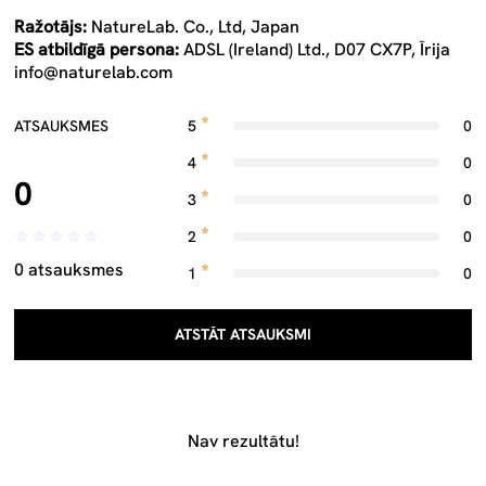
Ražotājs:
NatureLab. Co., Ltd, Japan
ES atbildīgā persona:
ADSL (Ireland) Ltd., D07 CX7P, Īrija
info@naturelab.com
ATSAUKSMES
5
0
4
0
0
3
0
2
0
0 atsauksmes
1
0
ATSTĀT ATSAUKSMI
Nav rezultātu!