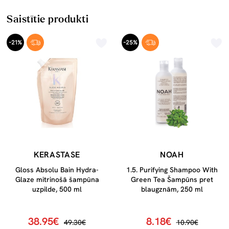
Saistītie produkti
-21%
-25%
KERASTASE
NOAH
Gloss Absolu Bain Hydra-
1.5. Purifying Shampoo With
Glaze mitrinošā šampūna
Green Tea Šampūns pret
uzpilde, 500 ml
blaugznām, 250 ml
38.95€
8.18€
49.30€
10.90€