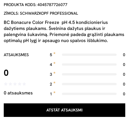
PRODUKTA KODS: 4045787726077
ZĪMOLS: SCHWARZKOPF PROFESSIONAL
BC Bonacure Color Freeze pH 4.5 kondicionierius
dažytiems plaukams. Švelnina dažytus plaukus ir
palengvina šukavimą. Priemonė padeda grąžinti plaukams
optimalų pH lygį ir apsaugo nuo spalvos išblukimo.
ATSAUKSMES
5
0
4
0
0
3
0
2
0
0 atsauksmes
1
0
ATSTĀT ATSAUKSMI