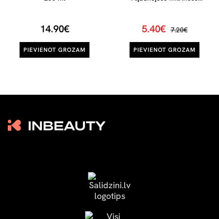
šampūns ar hialuronskābi un
salviju, 75 ml
14.90€
5.40€
7.20€
PIEVIENOT GROZAM
PIEVIENOT GROZAM