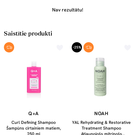
Nav rezultātu!
Saistītie produkti
-25%
Q+A
NOAH
Curl Defining Shampoo
YAL Rehydrating & Restorative
Šampūns cirtainiem matiem,
Treatment Shampoo
250 ml
Atjaunojošs mitrinošs