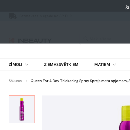
Šī
Bezmaksas piegāde no 39 EUR
ZĪMOLI
ZIEMASSVĒTKIEM
MATIEM
Sākums
Queen For A Day Thickening Spray Sprejs matu apjomam, 