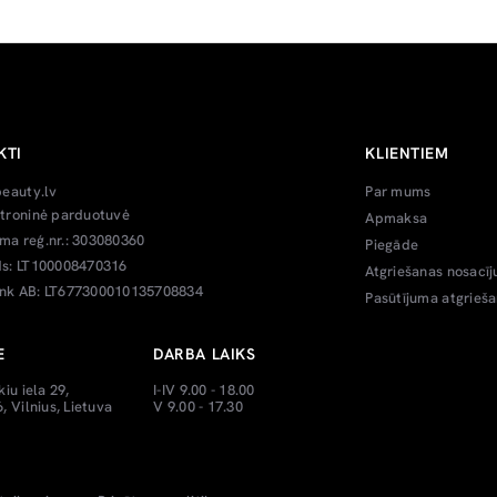
KTI
KLIENTIEM
beauty.lv
Par mums
troninė parduotuvė
Apmaksa
a reģ.nr.: 303080360
Piegāde
s: LT100008470316
Atgriešanas nosacīj
k AB: LT677300010135708834
Pasūtījuma atgrieš
E
DARBA LAIKS
kiu iela 29,
I-IV 9.00 - 18.00
, Vilnius, Lietuva
V 9.00 - 17.30