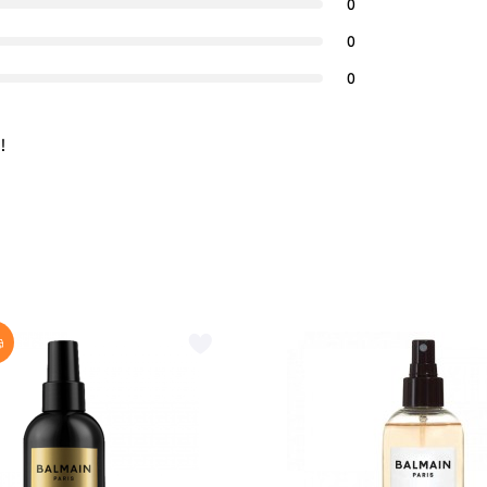
0
0
0
!