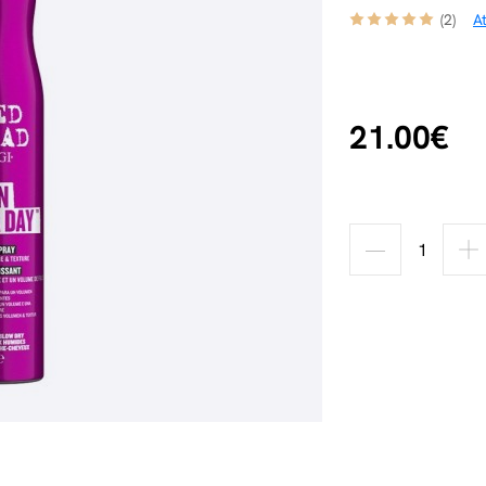
(2)
A
21.00€