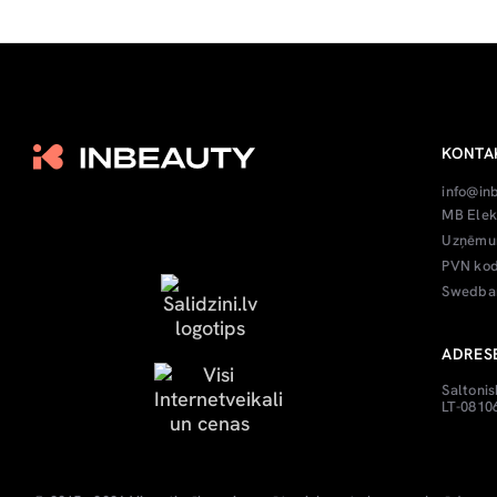
KONTA
info@in
MB Elek
Uzņēmum
PVN kod
Swedban
ADRES
Saltonis
LT-08106