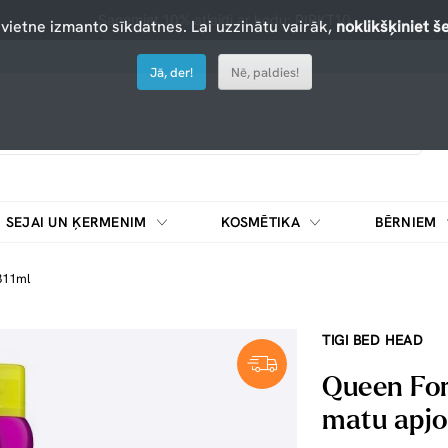
Saņemiet 10% atlaidi ar kodu: PIRKT10
 vietne izmanto sīkdatnes. Lai uzzinātu vairāk,
noklikšķiniet še
Jā, der!
Nē, paldies!
SEJAI UN ĶERMENIM
KOSMĒTIKA
BĒRNIEM
311ml
TIGI BED HEAD
Queen For
matu apjo