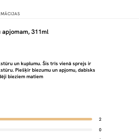
RMĀCIJAS
u apjomam, 311ml
tūru un kuplumu. Šis trīs vienā sprejs ir
kstūru. Piešķir biezumu un apjomu, dabisks
idēji bieziem matiem
2
0