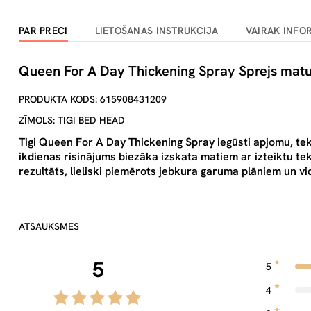
PAR PRECI
LIETOŠANAS INSTRUKCIJA
VAIRĀK INFO
Queen For A Day Thickening Spray Sprejs mat
PRODUKTA KODS: 615908431209
ZĪMOLS: TIGI BED HEAD
Tigi Queen For A Day Thickening Spray iegūsti apjomu, teks
ikdienas risinājums biezāka izskata matiem ar izteiktu te
rezultāts, lieliski piemērots jebkura garuma plāniem un v
ATSAUKSMES
5
5
4