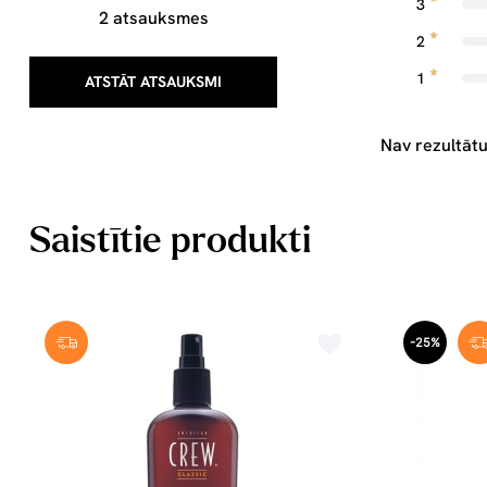
3
2 atsauksmes
2
1
ATSTĀT ATSAUKSMI
Nav rezultātu
Saistītie produkti
-25%