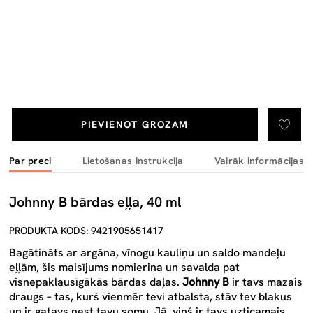
PIEVIENOT GROZAM
Par preci
Lietošanas instrukcija
Vairāk informācijas
Johnny B bārdas eļļa, 40 ml
PRODUKTA KODS: 9421905651417
Bagātināts ar argāna, vīnogu kauliņu un saldo mandeļu
eļļām, šis maisījums nomierina un savalda pat
visnepaklausīgākās bārdas daļas.
Johnny B
ir tavs mazais
draugs – tas, kurš vienmēr tevi atbalsta, stāv tev blakus
un ir gatavs nest tavu somu. Jā, viņš ir tavs uzticamais