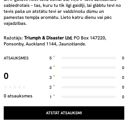
sabiedrotais – tas, kuru tu tik ilgi gaidīji, lai glābtu tevi no
tevis paša un atstātu tevi ar valdzinošu dūmu un
pamestas tempļa aromātu. Lieto katru dienu vai pēc
vajadzības.
Ražotājs:
Triumph & Disaster Ltd
, PO Box 147220,
Ponsonby, Auckland 1144, Jaunzēlande.
ATSAUKSMES
5
0
4
0
0
3
0
2
0
0 atsauksmes
1
0
ATSTĀT ATSAUKSMI