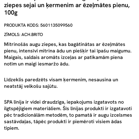
ziepes sejai un ķermenim ar ēzeļmātes pienu,
100g
PRODUKTA KODS: 5601135099560
ZĪMOLS: ACH.BRITO
Mitrinošās augu ziepes, kas bagātinātas ar ēzeļmātes
pienu, intensīvi mitrina ādu un piešķir tai īpašu maigumu.
Maigais, saldais aromāts izceļas ar patīkamām piena
notīm un maigi iesmaržo ādu.
Līdzeklis paredzēts visam ķermenim, nesausina un
neatstāj velkošu sajūtu.
SPA līnija ir videi draudzīga, iepakojums izgatavots no
ilgtspējīgiem materiāliem. Šīs līnijas produkti ir izgatavoti
pēc tradicionālām metodēm, to pamatā ir augu izcelsmes
sastāvdaļas, tāpēc produkti ir piemēroti visiem ādas
tipiem.