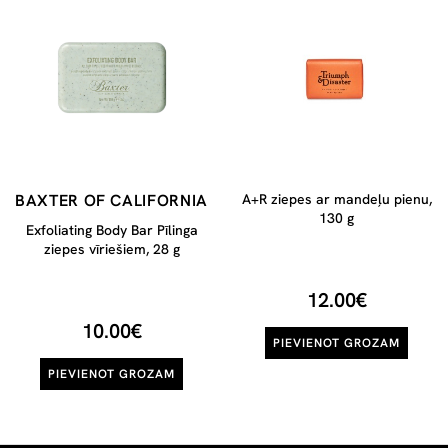
BAXTER OF CALIFORNIA
A+R ziepes ar mandeļu pienu,
130 g
Exfoliating Body Bar Pīlinga
ziepes vīriešiem, 28 g
12.00€
10.00€
PIEVIENOT GROZAM
PIEVIENOT GROZAM