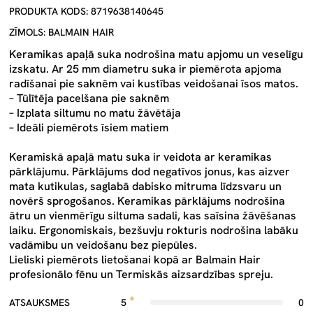
PRODUKTA KODS: 8719638140645
ZĪMOLS: BALMAIN HAIR
Keramikas apaļā suka nodrošina matu apjomu un veselīgu
izskatu. Ar 25 mm diametru suka ir piemērota apjoma
radīšanai pie saknēm vai kustības veidošanai īsos matos.
– Tūlītēja pacelšana pie saknēm
– Izplata siltumu no matu žāvētāja
– Ideāli piemērots īsiem matiem
Keramiskā apaļā matu suka ir veidota ar keramikas
pārklājumu. Pārklājums dod negatīvos jonus, kas aizver
mata kutikulas, saglabā dabisko mitruma līdzsvaru un
novērš sprogošanos. Keramikas pārklājums nodrošina
ātru un vienmērīgu siltuma sadali, kas saīsina žāvēšanas
laiku. Ergonomiskais, bezšuvju rokturis nodrošina labāku
vadāmību un veidošanu bez piepūles.
Lieliski piemērots lietošanai kopā ar Balmain Hair
profesionālo fēnu un Termiskās aizsardzības spreju.
ATSAUKSMES
5
0