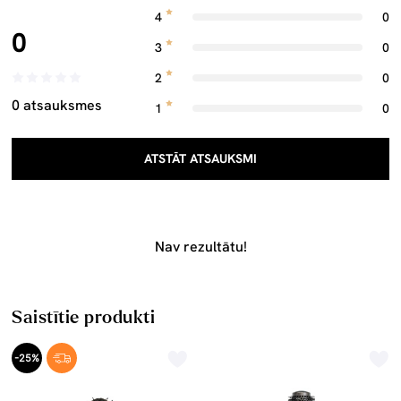
4
0
0
3
0
2
0
0 atsauksmes
1
0
ATSTĀT ATSAUKSMI
Nav rezultātu!
Saistītie produkti
-25%