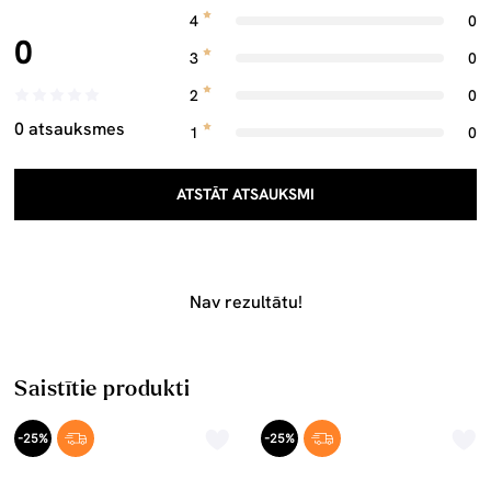
4
0
0
3
0
2
0
0 atsauksmes
1
0
ATSTĀT ATSAUKSMI
Nav rezultātu!
Saistītie produkti
-25%
-25%