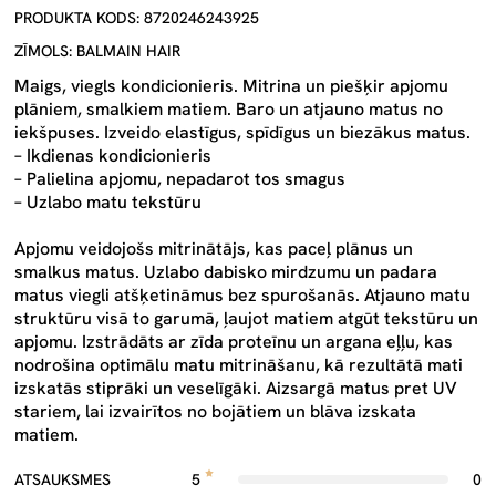
PRODUKTA KODS: 8720246243925
ZĪMOLS: BALMAIN HAIR
Maigs, viegls kondicionieris. Mitrina un piešķir apjomu
plāniem, smalkiem matiem. Baro un atjauno matus no
iekšpuses. Izveido elastīgus, spīdīgus un biezākus matus.
– Ikdienas kondicionieris
– Palielina apjomu, nepadarot tos smagus
– Uzlabo matu tekstūru
Apjomu veidojošs mitrinātājs, kas paceļ plānus un
smalkus matus. Uzlabo dabisko mirdzumu un padara
matus viegli atšķetināmus bez spurošanās. Atjauno matu
struktūru visā to garumā, ļaujot matiem atgūt tekstūru un
apjomu. Izstrādāts ar zīda proteīnu un argana eļļu, kas
nodrošina optimālu matu mitrināšanu, kā rezultātā mati
izskatās stiprāki un veselīgāki. Aizsargā matus pret UV
stariem, lai izvairītos no bojātiem un blāva izskata
matiem.
ATSAUKSMES
5
0