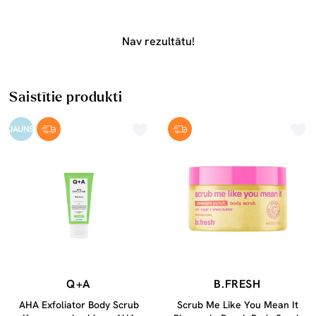
Nav rezultātu!
Saistītie produkti
JAUNS
Q+A
B.FRESH
AHA Exfoliator Body Scrub
Scrub Me Like You Mean It