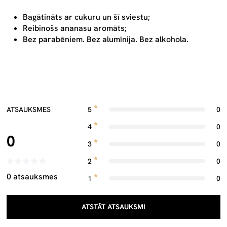
Bagātināts ar cukuru un šī sviestu;
Reibinošs ananasu aromāts;
Bez parabēniem. Bez alumīnija. Bez alkohola.
ATSAUKSMES
5
0
4
0
0
3
0
2
0
0 atsauksmes
1
0
ATSTĀT ATSAUKSMI