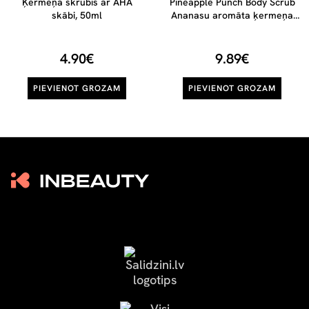
Ķermeņa skrubis ar AHA
Pineapple Punch Body Scrub
skābi, 50ml
Ananasu aromāta ķermeņa
skrubis, 200g
4.90€
9.89€
PIEVIENOT GROZAM
PIEVIENOT GROZAM