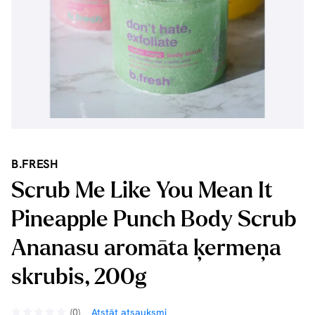
B.FRESH
Scrub Me Like You Mean It
Pineapple Punch Body Scrub
Ananasu aromāta ķermeņa
skrubis, 200g
(0)
Atstāt atsauksmi