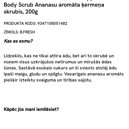
Body Scrub Ananasu aromāta ķermeņa
skrubis, 200g
PRODUKTA KODS: 9347108051482
ZĪMOLS: B.FRESH
Kas es esmu?
Līdzeklis, kas ne tikai attīra ādu, bet arī to skrubē un
noņem visus uzkrājušos netīrumus un mirušās ādas
šūnas. Sastāvā esošais cukurs un šī sviests atstāj ādu
īpaši maigu, gludu un spilgtu. Vasarīgais ananasu aromāts
piešķir izteiktu svaiguma un tīrības sajūtu.
Kāpēc jūs mani iemīlēsiet?