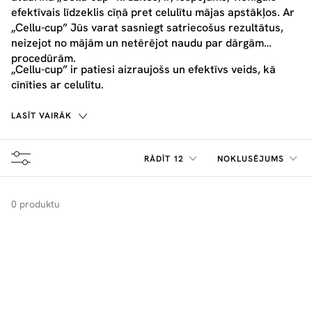
efektīvais līdzeklis cīņā pret celulītu mājas apstākļos. Ar
„Cellu-cup” Jūs varat sasniegt satriecošus rezultātus,
neizejot no mājām un netērējot naudu par dārgām
procedūrām.
„Cellu-cup” ir patiesi aizraujošs un efektīvs veids, kā
cīnīties ar celulītu.
LASĪT VAIRĀK
RĀDĪT 12
NOKLUSĒJUMS
0 produktu