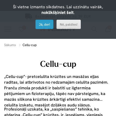
Saņemiet 10% atlaidi ar kodu: PIRKT10
Šī vietne izmanto sīkdatnes. Lai uzzinātu vairāk,
noklikšķiniet šeit
.
Bezmaksas piegāde no 39 EUR
Jā, der!
Nē, paldies!
0
0
Nospiediet uz sirsniņas, lai pievienotu iecienītajiem.
apskatiet mūsu jaunākos produktus vai izmantojiet meklēšanu, ja meklējat kaut ko konkrētu.
Sākums
Cellu-cup
Cellu-cup
„Cellu-cup”- pretcelulīta krūzītes un masāžas eļļas
radītas, lai atbrīvotos no redzamajām celulīta pazīmēm.
Franču zīmola produkti ir balstīti uz ilgtermiņa
pētījumiem un fizioterapiju, tāpēc nav pārsteigums, ka
mazās silikona krūzītes ārkārtīgi efektīvi samazina
celulīta izskatu, masējot dziļākos audu slāņus.
Profesionāļi uzskata, ka „saspiešanas” tehnika, ko
atdarina „Cellu-cup” krūzītes, ir, iespējams, vienīgais