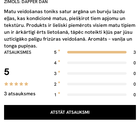
ZĪMOLS: DAPPER DAN
Matu veidošanas toniks satur argāna un burvju lazdu
eļļas, kas kondicionē matus, piešķirot tiem apjomu un
tekstūru. Produkts ir lieliski piemērots visiem matu tipiem
un ir ārkārtīgi ērts lietošanā, tāpēc noteikti kļūs par jūsu
uzticīgāko palīgu frizūras veidošanā. Aromāts – vaniļa un
tonga pupiņas.
ATSAUKSMES
5
3
4
0
5
3
0
2
0
3 atsauksmes
1
0
ATSTĀT ATSAUKSMI