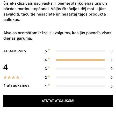
Šis ekskluzīvais ūsu vasks ir piemērots ikdienas ūsu un
bārdas matiņu kopšanai. Vājās fiksācijas dēļ mati kļūst
savaldīti, taču tie nesacietē un neatstāj tajos produkta
paliekas.
Alvejas aromātam ir izcils svaigums, kas jūs pavadīs visas
dienas garumā.
ATSAUKSMES
5
0
4
1
4
3
0
2
0
1 atsauksmes
1
0
ATSTĀT ATSAUKSMI