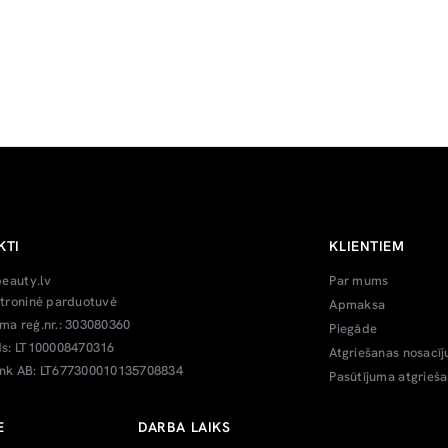
KTI
KLIENTIEM
beauty.lv
Par mums
troninė parduotuvė
Apmaksa
a reģ.nr.: 303080360
Piegāde
s: LT100008470316
Atgriešanas nosacīj
k AB: LT677300010135708834
Pasūtījuma atgrieš
E
DARBA LAIKS