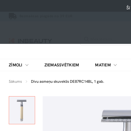
Šī
Bezmaksas piegāde no 39 EUR
ZĪMOLI
ZIEMASSVĒTKIEM
MATIEM
Sākums
Divu asmeņu skuveklis DE87RC14BL, 1 gab.