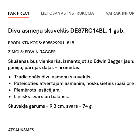
PAR PRECI
LIETOŠANAS INSTRUKCIJA
VAIRĀK INFO
Divu asmeņu skuveklis DE87RC14BL, 1 gab.
PRODUKTA KODS: 5055299011515
ZĪMOLS: EDWIN JAGGER
Skūšanās būs vienkārša, izmantojot šo Edwin Jagger jaunā 
gumiju, pārējās daļas – hromētas.
Tradicionāls divu asmeņu skuveklis.
Pateicoties atvērtajam asmenim, noskūsieties īpaši pre
Piemērots iesācējam.
Lielisks svars un balanss.
Skuvekļa garums – 9,3 cm, svars – 74 g.
ATSAUKSMES