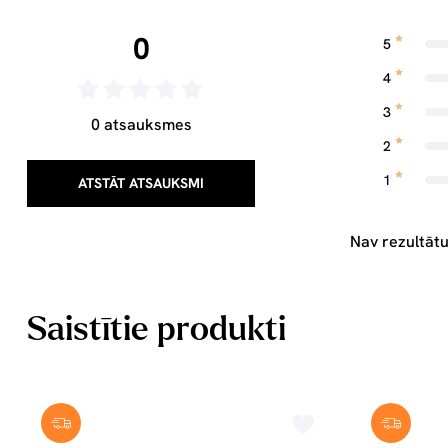
0
5
4
3
0 atsauksmes
2
1
ATSTĀT ATSAUKSMI
Nav rezultātu
Saistītie produkti