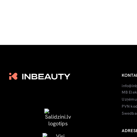
KONTA
info@in
MB Elek
Uzņēmum
PVN kod
Swedban
ADRES