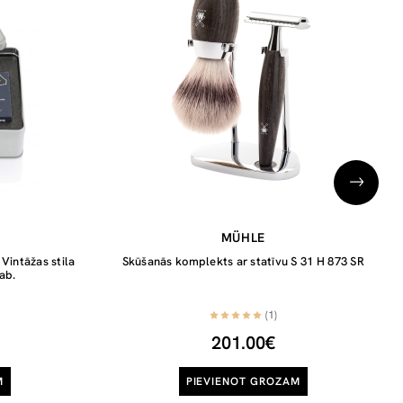
MÜHLE
Vintāžas stila
Skūšanās komplekts ar statīvu S 31 H 873 SR
ab.
(1)
201.00€
M
PIEVIENOT GROZAM