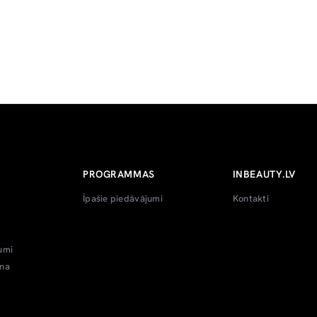
PROGRAMMAS
INBEAUTY.LV
Īpašie piedāvājumi
Kontakti
umi
ana