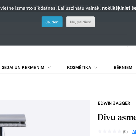
Saņemiet 10% atlaidi ar kodu: PIRKT10
 vietne izmanto sīkdatnes. Lai uzzinātu vairāk,
noklikšķiniet še
Jā, der!
Nē, paldies!
SEJAI UN ĶERMENIM
KOSMĒTIKA
BĒRNIEM
EDWIN JAGGER
Divu asme
(0)
A