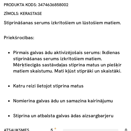
PRODUKTA KODS: 3474636858002
ZĪMOLS: KERASTASE
Stiprināšanas serums izkrītošiem un lūstošiem matiem.
Priekšrocības:
Pirmais galvas ādu aktivizējošais serums: Ikdienas
stiprināšanas serums izkrītošiem matiem.
Mērķtiecīgās sastāvdaļas stiprina matus un piešķir
matiem skaistumu. Mati kļūst stiprāki un skaistāki.
Katru reizi lietojot stiprina matus
Nomierina galvas ādu un samazina kairinājumu
Stiprina un atbalsta galvas ādas aizsargbarjeru
ATSAUKSMES
5
0