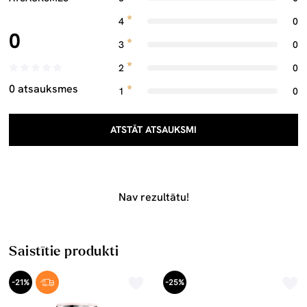
4
0
0
3
0
2
0
0 atsauksmes
1
0
ATSTĀT ATSAUKSMI
Nav rezultātu!
Saistītie produkti
-21%
-25%