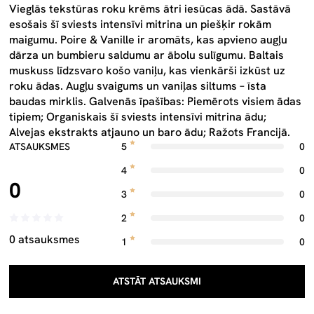
Vieglās tekstūras roku krēms ātri iesūcas ādā. Sastāvā
esošais šī sviests intensīvi mitrina un piešķir rokām
maigumu. Poire & Vanille ir aromāts, kas apvieno augļu
dārza un bumbieru saldumu ar ābolu sulīgumu. Baltais
muskuss līdzsvaro košo vaniļu, kas vienkārši izkūst uz
roku ādas. Augļu svaigums un vaniļas siltums – īsta
baudas mirklis. Galvenās īpašības: Piemērots visiem ādas
tipiem; Organiskais šī sviests intensīvi mitrina ādu;
Alvejas ekstrakts atjauno un baro ādu; Ražots Francijā.
ATSAUKSMES
5
0
4
0
0
3
0
2
0
0 atsauksmes
1
0
ATSTĀT ATSAUKSMI