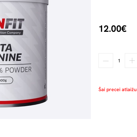
12.00€
Šai precei atlaiž