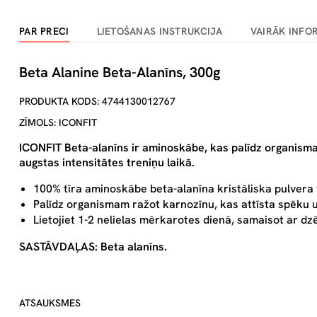
PAR PRECI
LIETOŠANAS INSTRUKCIJA
VAIRĀK INFO
Beta Alanine Beta-Alanīns, 300g
PRODUKTA KODS: 4744130012767
ZĪMOLS: ICONFIT
ICONFIT Beta-alanīns
ir aminoskābe, kas palīdz organisma
augstas intensitātes treniņu laikā.
100% tīra aminoskābe beta-alanīna kristāliska pulvera 
Palīdz organismam ražot karnozīnu, kas attīsta spēku u
Lietojiet 1-2 nelielas mērkarotes dienā, samaisot ar dz
SASTĀVDAĻAS:
Beta alanīns.
ATSAUKSMES