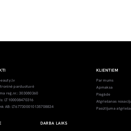
KTI
KLIENTIEM
beauty.lv
Par mums
troninė parduotuvė
Apmaksa
a reģ.nr.: 303080360
Piegāde
s: LT100008470316
Atgriešanas nosacīj
k AB: LT677300010135708834
Pasūtījuma atgrieš
E
DARBA LAIKS