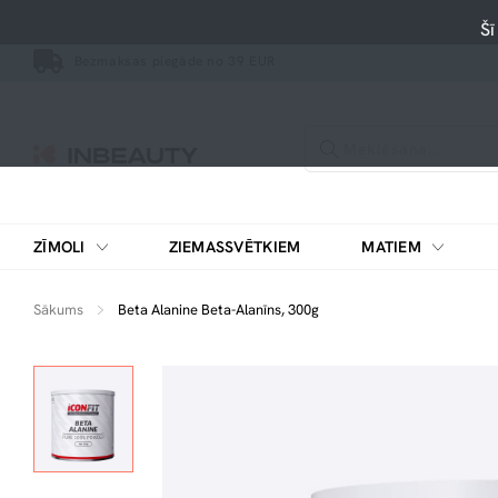
Šī
Bezmaksas piegāde no 39 EUR
ZĪMOLI
ZIEMASSVĒTKIEM
MATIEM
Sākums
Beta Alanine Beta-Alanīns, 300g