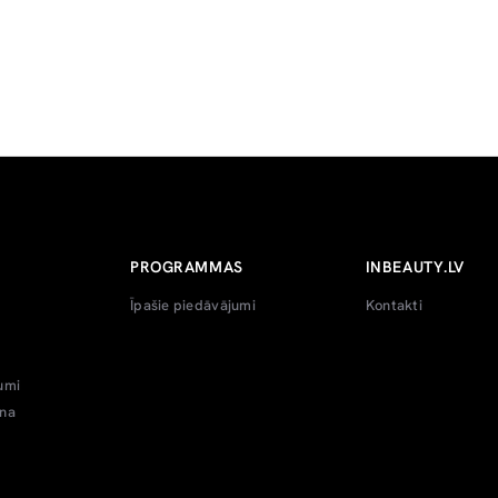
PROGRAMMAS
INBEAUTY.LV
Īpašie piedāvājumi
Kontakti
umi
ana