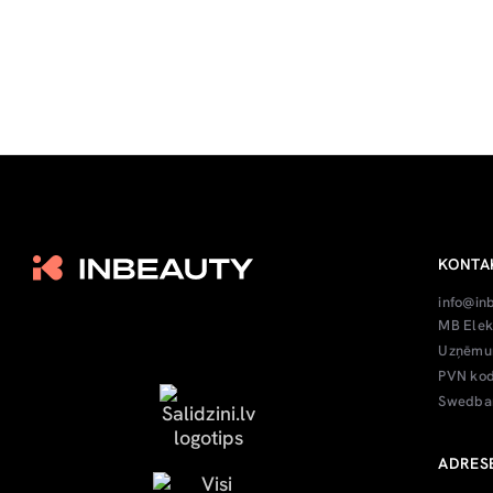
KONTA
info@in
MB Elek
Uzņēmum
PVN kod
Swedban
ADRES