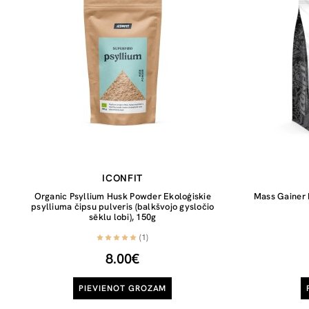
ICONFIT
Organic Psyllium Husk Powder Ekoloģiskie
Mass Gainer 
psylliuma čipsu pulveris (balkšvojo gysločio
sēklu lobi), 150g
(1)
8.00€
PIEVIENOT GROZAM