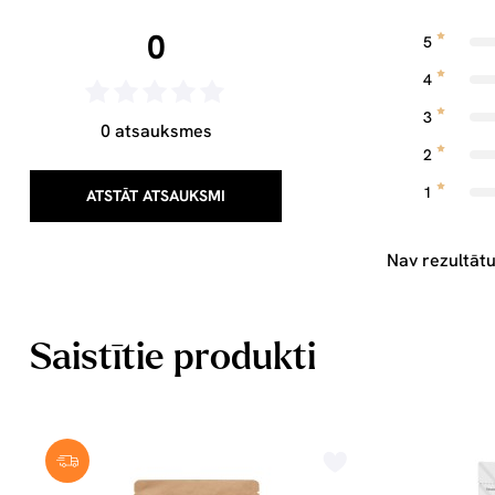
0
5
4
3
0 atsauksmes
2
1
ATSTĀT ATSAUKSMI
Nav rezultātu
Saistītie produkti