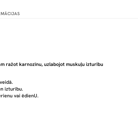
RMĀCIJAS
m ražot karnozīnu, uzlabojot muskuļu izturību
veidā.
n izturību.
ērienu vai ēdienU.