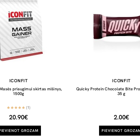
ICONFIT
ICONFIT
Masės priaugimui skirtas mišinys,
Quicky Protein Chocolate Bite Pro
1500g
35 g
(1)
20.90€
2.00€
PIEVIENOT GROZAM
PIEVIENOT GROZA