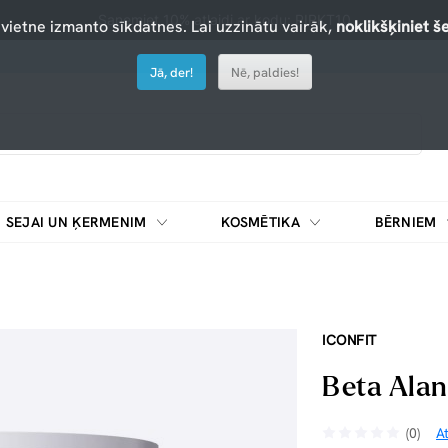
Saņemiet 10% atlaidi ar kodu: PIRKT10
 vietne izmanto sīkdatnes. Lai uzzinātu vairāk,
noklikšķiniet še
Jā, der!
Nē, paldies!
SEJAI UN ĶERMENIM
KOSMĒTIKA
BĒRNIEM
ICONFIT
Beta Alan
(0)
A