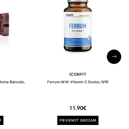
ICONFIT
teīna Batoniņi,
Ferrum With Vitamin C Dzelzs, N90
11.90€
M
PIEVIENOT GROZAM