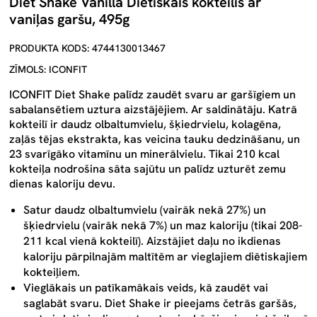
Diet Shake Vanilla Diētiskais kokteilis ar
vaniļas garšu, 495g
PRODUKTA KODS: 4744130013467
ZĪMOLS: ICONFIT
ICONFIT Diet Shake palīdz zaudēt svaru ar garšīgiem un
sabalansētiem uztura aizstājējiem
. Ar saldinātāju. Katrā
kokteilī ir daudz olbaltumvielu, šķiedrvielu, kolagēna,
zaļās tējas ekstrakta, kas veicina tauku dedzināšanu, un
23 svarīgāko vitamīnu un minerālvielu. Tikai 210 kcal
kokteiļa nodrošina sāta sajūtu un palīdz uzturēt zemu
dienas kaloriju devu.
Satur daudz olbaltumvielu (vairāk nekā 27%) un
šķiedrvielu (vairāk nekā 7%) un maz kaloriju (tikai 208-
211 kcal vienā kokteilī).
Aizstājiet daļu no ikdienas
kaloriju pārpilnajām maltītēm ar vieglajiem diētiskajiem
kokteiļiem.
Vieglākais un patīkamākais veids, kā zaudēt vai
saglabāt svaru.
Diet Shake ir pieejams četrās garšās,