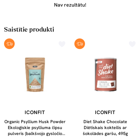
Nav rezultātu!
Saistītie produkti
ICONFIT
ICONFIT
Organic Psyllium Husk Powder
Diet Shake Chocolate
Ekoloģiskie psylliuma čipsu
Diētiskais kokteilis ar
pulveris (balkšvojo gysločio
šokolādes garšu, 495g
sēklu lobi), 150g