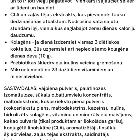
un to ir ļoti viegli pagatavot - vienkārši sajauciet šeikerī
ar ūdeni un baudiet!
CLA un zaļās tējas ekstrakts, kas pievienots tauku
dedzināšanas atbalstam.
Nodrošina sāta sajūtu
stundām ilgi, vienlaikus saglabājot zemu dienas kaloriju
daudzumu.
Kolagēns -
ja dienā izdzersiet vismaz 3 diētiskos
kokteiļus, Jūs uzņemsiet arī nepieciešamo kolagēna
dienas devu (10 g).
Prebiotikas šķiedrviela inulīns
veicina gremošanu.
Mikroelementi no
23 dažādiem vitamīniem un
minerālvielām
.
SASTĀVDAĻAS:
vājpiena
pulveris, palatinozes
izomaltuloze,
sūkalu
olbaltumvielu koncentrāts,
maltodekstrīns, kokosriekstu piena pulveris
(kokosriekstu piens, maltodekstrīns,
kazeīns
), inulīns,
hidrolizēts kolagēns, vitamīnu un minerālvielu maisījums,
kakao pulveris (tikai produktam ar šokolādes garšu),
konjugētā linolskābe (CLA), aromatizētāji, linsēklu
šķiedrvielas, zaļās tējas ekstrakts, saldinātājs