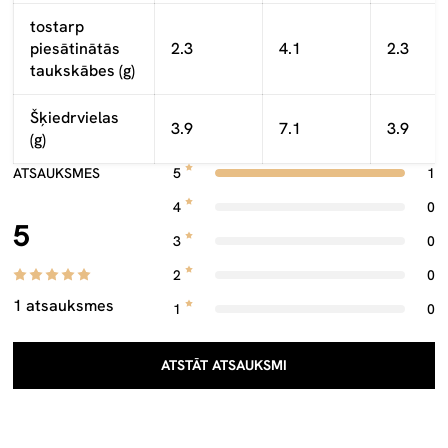
tostarp
piesātinātās
2.3
4.1
2.3
taukskābes (g)
Šķiedrvielas
3.9
7.1
3.9
(g)
ATSAUKSMES
5
1
4
0
5
3
0
2
0
1 atsauksmes
1
0
ATSTĀT ATSAUKSMI