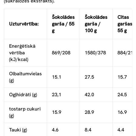
(sukralozes ekstrakts).
Šokolādes
Šokolādes
Citas
Uzturvērtība:
garša / 55
garša /
garšas /
g
100 g
55 g
Enerģētiskā
vērtība
869/208
1580/378
884/211
(kJ/kcal)
Olbaltumvielas
15.1
27.5
15.7
(g)
Ogļhidrāti (g)
23,1
42.0
24.5
tostarp cukuri
15.9
28.9
16.9
(g)
Tauki (g)
4.6
8.4
4.4