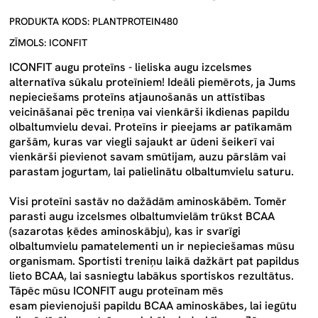
PRODUKTA KODS: PLANTPROTEIN480
ZĪMOLS: ICONFIT
ICONFIT augu proteīns -
lieliska augu izcelsmes
alternatīva sūkalu proteīniem! Ideāli piemērots, ja Jums
nepieciešams proteīns atjaunošanās un attīstības
veicināšanai pēc treniņa vai vienkārši ikdienas papildu
olbaltumvielu devai. Proteīns ir pieejams ar patīkamām
garšām, kuras var viegli sajaukt ar ūdeni šeikerī vai
vienkārši pievienot savam smūtijam, auzu pārslām vai
parastam jogurtam, lai palielinātu olbaltumvielu saturu.
Visi proteīni sastāv no dažādām aminoskābēm. Tomēr
parasti augu izcelsmes olbaltumvielām trūkst BCAA
(sazarotas ķēdes aminoskābju), kas ir svarīgi
olbaltumvielu pamatelementi un ir nepieciešamas mūsu
organismam. Sportisti treniņu laikā dažkārt pat papildus
lieto BCAA, lai sasniegtu labākus sportiskos rezultātus.
Tāpēc mūsu ICONFIT augu proteīnam mēs
esam
pievienojuši papildu BCAA aminoskābes
, lai iegūtu