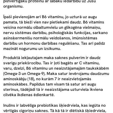
pilnvērtīgāku proteīnu ar labāku iedarbību uz Jūsu
organismu.
Īpaši pievienojām arī
B6 vitamīnu
, jo uzturā uz augu
pamata, tā bieži vien nav pietiekami daudz. B6 vitamīns
veicina normālu olbaltumvielu un glikogēna vielmaiņu,
nervu sistēmas darbību, psiholoģiskās funkcijas, sarkano
asinsķermenīšu normālu veidošanos, imūnsistēmas
darbību un hormonu darbības regulēšanu. Tas arī palīdz
mazināt nogurumu un izsīkumu
.
Produktā iekļautajam
maka
saknes pulverim ir daudz
svarīgu priekšrocību. Tas ir ļoti bagāts ar C vitamīnu,
varu, dzelzi, B6 vitamīnu un neaizstājamajām taukskābēm
(Omega-3 un Omega-9). Maka satur ievērojamu daudzumu
aminoskābju (18), no kurām 7 ir neaizvietojamās
aminoskābes. Papildus tam visam tā satur arī augu
sterīnus, tādējādi tā ir neaizstājama uzturviela ikviena
cilvēka ikdienas ēdienkartē.
Inulīns
ir labvēlīga prebiotikas šķiedrviela, kas iegūta no
vērtīgās cigoriņu saknes. Tā kā tā ir diētiskā šķiedrviela,