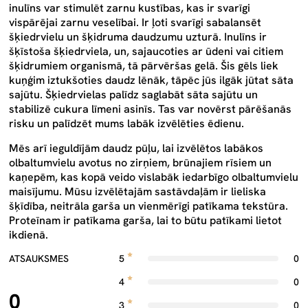
inulīns var stimulēt zarnu kustības, kas ir svarīgi
vispārējai zarnu veselībai. Ir ļoti svarīgi sabalansēt
šķiedrvielu un šķidruma daudzumu uzturā. Inulīns ir
šķīstoša šķiedrviela, un, sajaucoties ar ūdeni vai citiem
šķidrumiem organismā, tā pārvēršas gelā. Šis gēls liek
kuņģim iztukšoties daudz lēnāk, tāpēc jūs ilgāk jūtat sāta
sajūtu. Šķiedrvielas palīdz saglabāt sāta sajūtu un
stabilizē cukura līmeni asinīs. Tas var novērst pārēšanās
risku un palīdzēt mums labāk izvēlēties ēdienu.
Mēs
arī ieguldījām daudz pūļu, lai izvēlētos
labākos
olbaltumvielu avotus no
zirņiem, brūnajiem rīsiem un
kaņepēm, kas kopā veido vislabāk iedarbīgo olbaltumvielu
maisījumu. Mūsu izvēlētajām sastāvdaļām ir lieliska
šķīdība, neitrāla garša un vienmērīgi patīkama tekstūra.
Proteīnam ir patīkama garša, lai to būtu patīkami lietot
ikdienā.
ATSAUKSMES
5
0
4
0
0
3
0