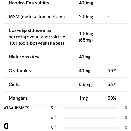
Hondroitīna sulfāts
400mg
-
MSM (metilsulfonilmetāns)
200mg
-
Bosvelijas
(Boswellia
100mg
serrata
) sveķu ekstrakts 6-
-
(65mg)
10:1 (65% bosveliķskābes)
Hialuronskābe
40mg
-
C vitamīns
40mg
50%
Cinks
5,6mg
56%
Mangāns
1mg
50%
ATSAUKSMES
5
0
4
0
0
3
0