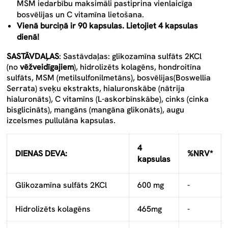
MSM iedarbību maksimāli pastiprina vienlaicīga
bosvēlijas un C vitamīna lietošana.
Vienā burciņā ir 90 kapsulas. Lietojiet 4 kapsulas
dienā!
SASTĀVDAĻAS
:
Sastāvdaļas: glikozamīna sulfāts 2KCl
(no
vēžveidīgajiem
), hidrolizēts kolagēns, hondroitīna
sulfāts, MSM (metilsulfonilmetāns), bosvēlijas
(Boswellia
Serrata
) sveķu ekstrakts, hialuronskābe (nātrija
hialuronāts), C vitamīns (L-askorbīnskābe), cinks (cinka
bisglicināts), mangāns (mangāna glikonāts), augu
izcelsmes pullulāna kapsulas.
4
DIENAS DEVA:
%NRV*
kapsulas
Glikozamīna sulfāts 2KCl
600 mg
-
Hidrolizēts kolagēns
465mg
-