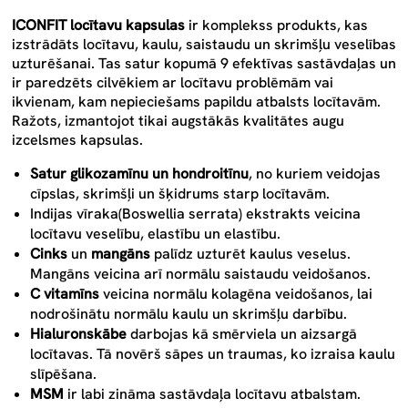
ICONFIT locītavu kapsulas
ir
komplekss produkts, kas
izstrādāts locītavu, kaulu, saistaudu un skrimšļu veselības
uzturēšanai
.
Tas satur kopumā 9 efektīvas sastāvdaļas un
ir paredzēts cilvēkiem ar locītavu problēmām vai
ikvienam, kam
nepieciešams papildu atbalsts locītavām
.
Ražots, izmantojot tikai augstākās kvalitātes augu
izcelsmes kapsulas.
Satur glikozamīnu un hondroitīnu
, no kuriem veidojas
cīpslas, skrimšļi un šķidrums starp locītavām.
Indijas vīraka
(Boswellia serrata)
ekstrakts veicina
locītavu veselību, elastību un elastību.
Cinks
un
mangāns
palīdz uzturēt kaulus veselus.
Mangāns veicina arī normālu saistaudu veidošanos.
C vitamīns
veicina normālu kolagēna veidošanos, lai
nodrošinātu normālu kaulu un skrimšļu darbību.
Hialuronskābe
darbojas kā smērviela un aizsargā
locītavas. Tā novērš sāpes un traumas, ko izraisa kaulu
slīpēšana.
MSM
ir labi zināma sastāvdaļa locītavu atbalstam.