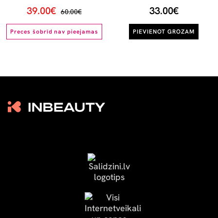
39.00€
33.00€
60.00€
Preces šobrīd nav pieejamas
PIEVIENOT GROZAM