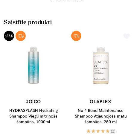
Saistītie produkti
-35%
JOICO
OLAPLEX
HYDRASPLASH Hydrating
No 4 Bond Maintenance
Shampoo Viegli mitrinošs
Shampoo Atjaunojošs matu
šampūns, 1000ml
šampūns, 250 ml
(2)