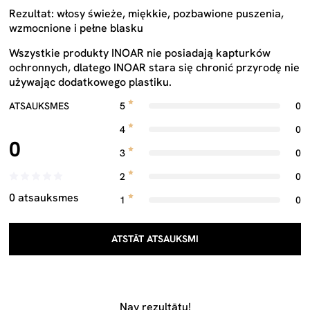
Rezultat: włosy świeże, miękkie, pozbawione puszenia,
wzmocnione i pełne blasku
Wszystkie produkty INOAR nie posiadają kapturków
ochronnych, dlatego INOAR stara się chronić przyrodę nie
używając dodatkowego plastiku.
ATSAUKSMES
5
0
4
0
0
3
0
2
0
0 atsauksmes
1
0
ATSTĀT ATSAUKSMI
Nav rezultātu!