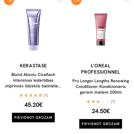
KERASTASE
L'OREAL
PROFESSIONNEL
Blond Absolu Cicaflash
intensīvas iedarbības
Pro Longer Lengths Renewing
stiprinošs līdzeklis balinātiem
Conditioner Kondicionieris
matiem, 250 ml
gariem matiem 200ml
(1)
(1)
45.20€
24.50€
PIEVIENOT GROZAM
PIEVIENOT GROZAM