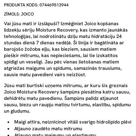
PRODUKTA KODS: 074469513944
ZĪMOLS: JOICO
Vai jūsu mati ir izslāpuši? Izmēģiniet Joico kopšanas
līdzekļu sēriju Moisture Recovery, kas izmanto jaunākās
tehnoloģijas, lai nodrošinātu dziļu matu hidratāciju 24
stundas dienā 7 dienas nedēļā. Šī līnija ir bagātināta ar
barojošo žožoba eļļu, kas bieziem, sausiem matiem
piešķir mitrumu, kas nepieciešams, lai tie izskatītos
spīdīgi un veselīgi. Jau pēc vienas lietošanas matiem
atgriežas maigums un spīdums, samazinās trauslums,
sausie matu pavedieni vairs neizžūst.
Jūsu mati burtiski uzņems mitrumu, ar kuru šis greznais
Joico Moisture Recovery šampūns piesātina katru sausu,
dehidrētu matu pavedienu. Šampūns palīdz atjaunot
sausu, biezu un raupju matiņu tvirtumu, elastību, spīdumu
un gludumu.
Maigi attīra, neiznīcinot vitāli svarīgo hidrolipīdo plēvi
Atjauno zaudēto matu mitrumu
Atjauno matu maigumu un elastīgumu