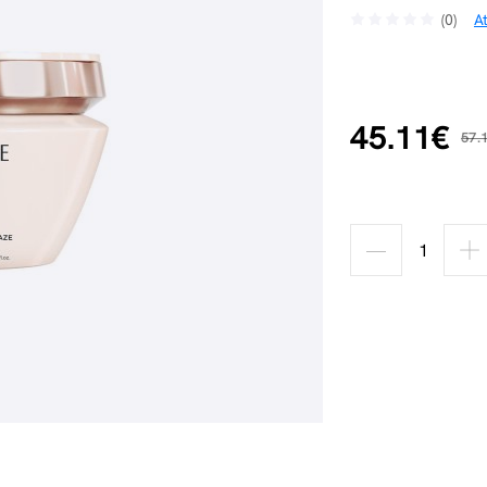
(0)
A
45.11€
57.