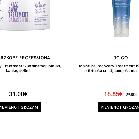
RZKOPF PROFESSIONAL
JOICO
y Treatment Glotninamoji plaukų
Moisture Recovery Treatment Ba
kaukė, 500ml
mitrinoša un atjaunojoša ma
31.00€
18.85€
29.00€
PIEVIENOT GROZAM
PIEVIENOT GROZA