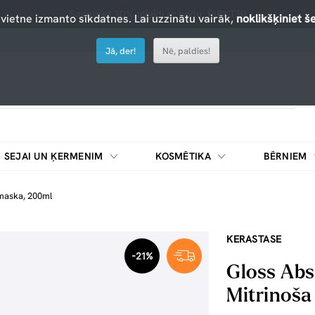
Saņemiet 10% atlaidi ar kodu: PIRKT10
 vietne izmanto sīkdatnes. Lai uzzinātu vairāk,
noklikšķiniet še
Jā, der!
Nē, paldies!
SEJAI UN ĶERMENIM
KOSMĒTIKA
BĒRNIEM
maska, 200ml
KERASTASE
-21%
Gloss Ab
Mitrinoš