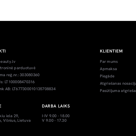
KTI
KLIENTIEM
beauty.lv
Par mums
troninė parduotuvė
Apmaksa
a reģ.nr.: 303080360
Piegāde
s: LT100008470316
Atgriešanas nosacīj
k AB: LT677300010135708834
Pasūtījuma atgrieš
E
DARBA LAIKS
kiu iela 29,
I-IV 9.00 - 18.00
, Vilnius, Lietuva
V 9.00 - 17.30