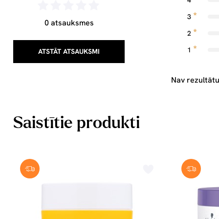
4
3
0 atsauksmes
2
1
ATSTĀT ATSAUKSMI
Nav rezultātu
Saistītie produkti