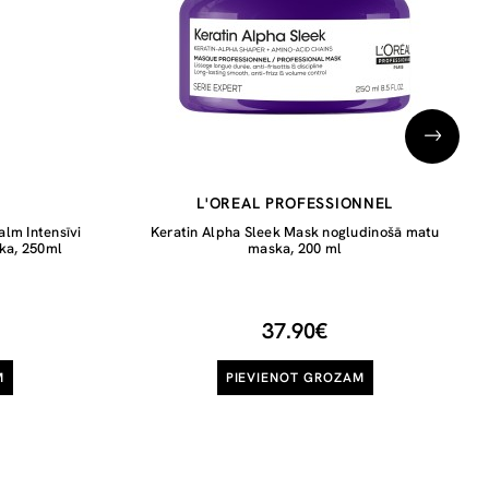
L'OREAL PROFESSIONNEL
lm Intensīvi
Keratin Alpha Sleek Mask nogludinošā matu
ska, 250ml
maska, 200 ml
37.90€
M
PIEVIENOT GROZAM