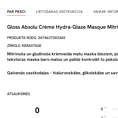
PAR PRECI
LIETOŠANAS INSTRUKCIJA
VAIRĀK INFO
Gloss Absolu Crème Hydra-Glaze Masque Mitr
PRODUKTA KODS: 3474637303365
ZĪMOLS: KERASTASE
Mitrinoša un gludinoša krēmveida matu maska bieziem, 
tekstūras maska baro matus un palīdz kontrolēt to pūkoš
Galvenās sastāvdaļas – hialuronskābe, glikolskābe un savv
ATSAUKSMES
0
5