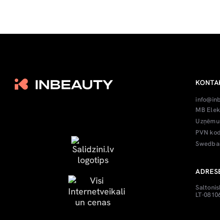
KONTA
info@in
MB Elek
Uzņēmum
PVN kod
Swedban
ADRES
Saltonis
LT-08106