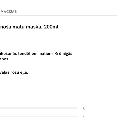
RMĀCIJAS
inoša matu maska, 200ml
pūkošanās tendētiem matiem. Krēmīgās
anos.
aļas rožu eļļa.
0