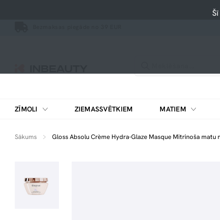
Šī
Bezmaksas piegāde no 39 EUR
ZĪMOLI
ZIEMASSVĒTKIEM
MATIEM
Sākums
Gloss Absolu Crème Hydra-Glaze Masque Mitrinoša matu 