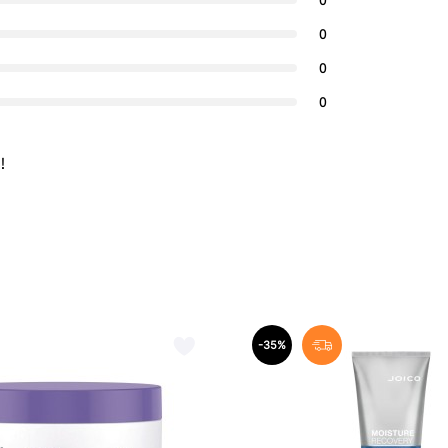
0
0
0
0
!
-35%