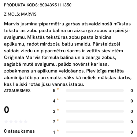
PRODUKTA KODS: 8004395111350
ZĪMOLS: MARVIS
Marvis jasmīna-piparmētru garšas atsvaidzinošā mīkstas
tekstūras zobu pasta balina un aizsargā zobus un piešķir
svaigumu. Mīkstās tekstūras zobu pasta iznīcina
aplikumu, radot mirdzošu baltu smaidu. Pārsteidzoši
saldais ziedu un piparmētru šarms ir veltīts sievietēm.
Oriģinālā Marvis formula balina un aizsargā zobus,
saglabā mutē svaigumu, palīdz novērst kariesa,
zobakmens un aplikuma veidošanos. Pievilcīga matēta
alumīnija tūbiņa un smalks vāks kā neliels mākslas darbs,
kas lieliski rotās jūsu vannas istabu.
ATSAUKSMES
5
0
4
0
0
3
0
2
0
0 atsauksmes
1
0