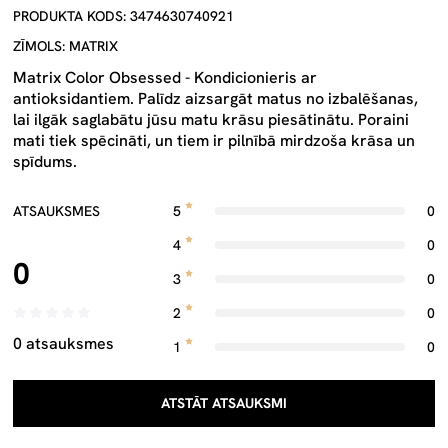
PRODUKTA KODS: 3474630740921
ZĪMOLS: MATRIX
Matrix Color Obsessed - Kondicionieris ar
antioksidantiem. Palīdz aizsargāt matus no izbalēšanas,
lai ilgāk saglabātu jūsu matu krāsu piesātinātu. Poraini
mati tiek spēcināti, un tiem ir pilnībā mirdzoša krāsa un
spīdums.
ATSAUKSMES
5
0
4
0
0
3
0
2
0
0 atsauksmes
1
0
ATSTĀT ATSAUKSMI