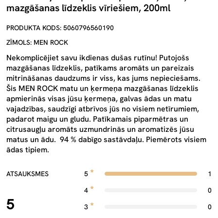
mazgāšanas līdzeklis vīriešiem, 200ml
PRODUKTA KODS: 5060796560190
ZĪMOLS: MEN ROCK
Nekomplicējiet savu ikdienas dušas rutīnu! Putojošs
mazgāšanas līdzeklis, patīkams aromāts un pareizais
mitrināšanas daudzums ir viss, kas jums nepieciešams.
Šis MEN ROCK matu un ķermeņa mazgāšanas līdzeklis
apmierinās visas jūsu ķermeņa, galvas ādas un matu
vajadzības, saudzīgi atbrīvos jūs no visiem netīrumiem,
padarot maigu un gludu. Patīkamais piparmētras un
citrusaugļu aromāts uzmundrinās un aromatizēs jūsu
matus un ādu. 94 % dabīgo sastāvdaļu. Piemērots visiem
ādas tipiem.
ATSAUKSMES
5
1
4
0
5
3
0