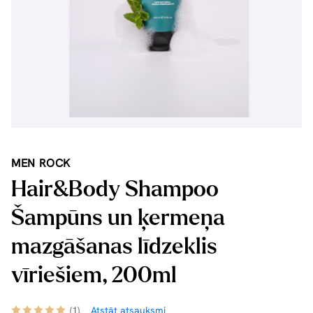
MEN ROCK
Hair&Body Shampoo
Šampūns un ķermeņa
mazgāšanas līdzeklis
vīriešiem, 200ml
(1)
Atstāt atsauksmi