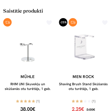
Saistītie produkti
-25%
MÜHLE
MEN ROCK
RHM UNI Skuvekļu un
Shaving Brush Stand Skūšanās
skūšanās otu turētājs, 1 gab.
otu turētājs, 1 gab.
(1)
(1)
38.00€
2.25€
3.00€