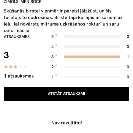
ZĪMOLS: MEN ROCK
Skūšanās birstei vienmēr ir pareizi jāizžūst, un šis
turētājs to nodrošinās. Birste tajā karājas ar sariem uz
leju, lai novērstu mitruma uzkrāšanos rokturī un saru
deformāciju.
ATSAUKSMES
5
0
4
0
3
3
1
2
0
1 atsauksmes
1
0
ATSTĀT ATSAUKSMI
Nav rezultātu!