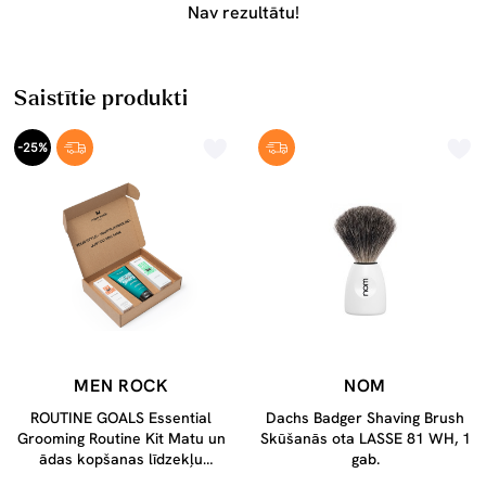
Nav rezultātu!
Saistītie produkti
-25%
MEN ROCK
NOM
ROUTINE GOALS Essential
Dachs Badger Shaving Brush
Grooming Routine Kit Matu un
Skūšanās ota LASSE 81 WH, 1
ādas kopšanas līdzekļu
gab.
komplekts vīriešiem, 1 gab.