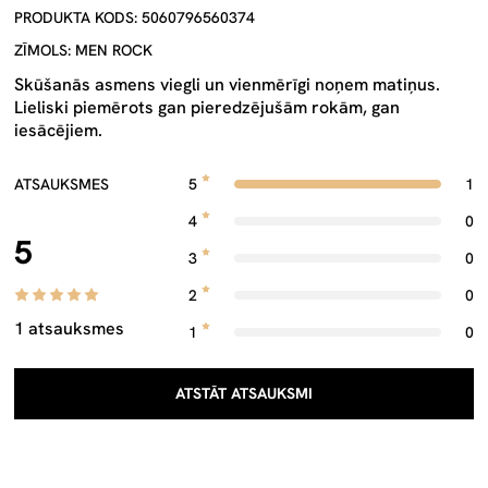
PRODUKTA KODS: 5060796560374
ZĪMOLS: MEN ROCK
Skūšanās asmens viegli un vienmērīgi noņem matiņus.
Lieliski piemērots gan pieredzējušām rokām, gan
iesācējiem.
ATSAUKSMES
5
1
4
0
5
3
0
2
0
1 atsauksmes
1
0
ATSTĀT ATSAUKSMI