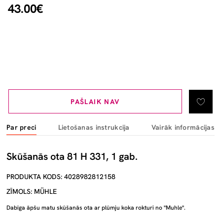
43.00€
PAŠLAIK NAV
Par preci
Lietošanas instrukcija
Vairāk informācijas
Skūšanās ota 81 H 331, 1 gab.
PRODUKTA KODS: 4028982812158
ZĪMOLS: MÜHLE
Dabīga āpšu matu skūšanās ota ar plūmju koka rokturi no "Muhle".