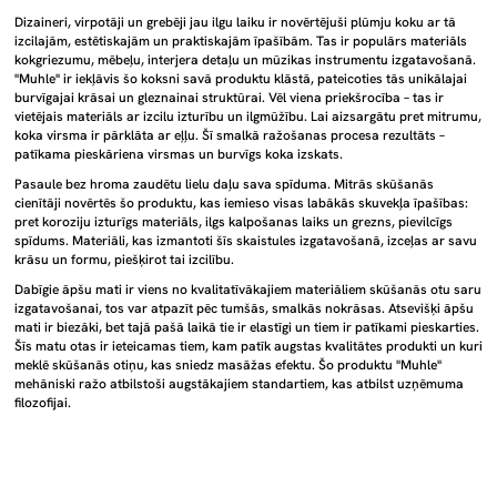
Dizaineri, virpotāji un grebēji jau ilgu laiku ir novērtējuši plūmju koku ar tā
izcilajām, estētiskajām un praktiskajām īpašībām. Tas ir populārs materiāls
kokgriezumu, mēbeļu, interjera detaļu un mūzikas instrumentu izgatavošanā.
"Muhle" ir iekļāvis šo koksni savā produktu klāstā, pateicoties tās unikālajai
burvīgajai krāsai un gleznainai struktūrai. Vēl viena priekšrocība – tas ir
vietējais materiāls ar izcilu izturību un ilgmūžību. Lai aizsargātu pret mitrumu,
koka virsma ir pārklāta ar eļļu. Šī smalkā ražošanas procesa rezultāts –
patīkama pieskāriena virsmas un burvīgs koka izskats.
Pasaule bez hroma zaudētu lielu daļu sava spīduma. Mitrās skūšanās
cienītāji novērtēs šo produktu, kas iemieso visas labākās skuvekļa īpašības:
pret koroziju izturīgs materiāls, ilgs kalpošanas laiks un grezns, pievilcīgs
spīdums. Materiāli, kas izmantoti šīs skaistules izgatavošanā, izceļas ar savu
krāsu un formu, piešķirot tai izcilību.
Dabīgie āpšu mati ir viens no kvalitatīvākajiem materiāliem skūšanās otu saru
izgatavošanai, tos var atpazīt pēc tumšās, smalkās nokrāsas. Atsevišķi āpšu
mati ir biezāki, bet tajā pašā laikā tie ir elastīgi un tiem ir patīkami pieskarties.
Šīs matu otas ir ieteicamas tiem, kam patīk augstas kvalitātes produkti un kuri
meklē skūšanās otiņu, kas sniedz masāžas efektu. Šo produktu "Muhle"
mehāniski ražo atbilstoši augstākajiem standartiem, kas atbilst uzņēmuma
filozofijai.