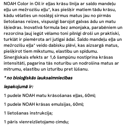
NOAH Color in Oil ir eļļas krāsu līnija ar saldo mandeļu
eļļu un mežrozīšu eļļu*, kas piešķir matiem tādu krāsu,
kādu vēlaties un noslēpj sirmus matus jau no pirmās
lietošanas reizes, vispusīgi barojot galvas ādu un matu
šķiedras. Inovatīvā formula bez amonjaka, parabēniem un
rezorcīna ļauj iegūt vēlamo toni pilnīgi droši un praktiski,
turklāt ir piemērota arī jutīgai ādai. Saldo mandeļu eļļa un
mežrozīšu eļļa* veido dabisku plēvi, kas aizsargā matus,
piešķirot tiem mīkstumu, elastību un spīdumu.
Sinerģiskais efekts ar 1,6 šampūnu nostiprina krāsas
intensitāti, pagarina tās noturību un nodrošina matus ar
mitrumu, elastību un izturību pret lūšanu.
* no bioloģiskās lauksaimniecības
Iepakojumā ir:
1 pudele NOAH matu krāsošanas eļļas, 60ml;
1 pudele NOAH krāsas emulsijas, 60ml;
1 lietošanas instrukcija;
1 pāris vienreizlietojamo cimdu;