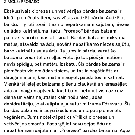
ZĪMOLS: PRORASO
Ekskluzīvais cipreses un vetivērijas bārdas balzams ir
ideāli piemērots tiem, kas vēlas audzēt bārdu. Audzējot
bārdu, ir grūti izvairīties no nepatīkamām sajūtām, niezes
un ādas kairinājuma, taču „Proraso“ bārdas balzami
palīdz šīs problēmas atrisināt. Bārdas balzams mīkstina
matus, atsvaidzina ādu, novērš nepatīkamo niezes sajūtu,
baro kairinātu sejas ādu. Ja jums ir bārda, varat šo
balzamu izmantot arī eļļas vietā, jo tas piešķir matiem
nevis spīdīgu, bet matētu izskatu. Šis bārdas balzams ir
piemērots visiem ādas tipiem, un tas ir bagātināts ar
dabīgām eļļām, kas, matiem augot, palīdz tos mīkstināt.
Vienkārši ielejiet balzama pilienu plaukstā un iemasējiet
ādā ar maigām apļveida kustībām. Lietojiet vismaz reizi
dienā un vairs nejutīsiet kairinošu niezi, ādas
dehidratāciju, jo eikalipta eļļa satur mitruma līdzsvaru. Šis
bārdas balzams ir augu izcelsmes un tāpēc piemērots
vegāniem. Jums noteikti patiks vīrišķā cipreses un
vetivērijas smarža. Pasargājiet savu sejas ādu no
nepatīkamām sajūtām ar „Proraso“ bārdas balzamu! Aqua