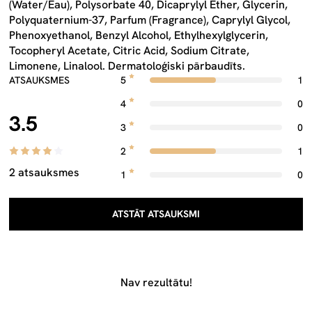
(Water/Eau), Polysorbate 40, Dicaprylyl Ether, Glycerin,
Polyquaternium-37, Parfum (Fragrance), Caprylyl Glycol,
Phenoxyethanol, Benzyl Alcohol, Ethylhexylglycerin,
Tocopheryl Acetate, Citric Acid, Sodium Citrate,
Limonene, Linalool. Dermatoloģiski pārbaudīts.
ATSAUKSMES
5
1
4
0
3.5
3
0
2
1
2 atsauksmes
1
0
ATSTĀT ATSAUKSMI
Nav rezultātu!