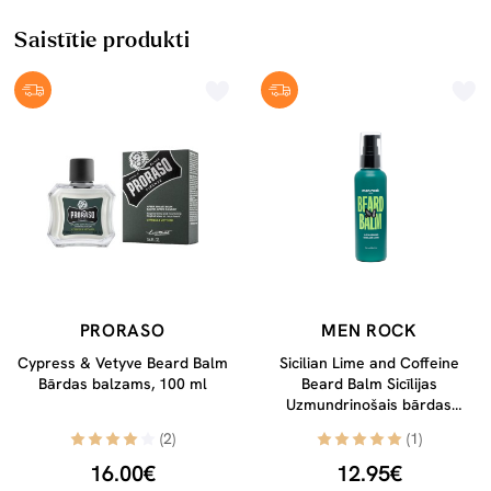
Saistītie produkti
PRORASO
MEN ROCK
Cypress & Vetyve Beard Balm
Sicilian Lime and Coffeine
Bārdas balzams, 100 ml
Beard Balm Sicīlijas
Uzmundrinošais bārdas
balzams ar Sicīlijas laimu un
(2)
(1)
kofeīnu, 100 ml
16.00€
12.95€