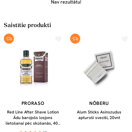
Nav rezultātu!
Saistītie produkti
PRORASO
NÕBERU
Red Line After Shave Lotion
Alum Sticks Asinszudus
Ādu barojošs losjons
apturoši svecīši, 20vnt
lietošanai pēc skūšanās, 400
ml