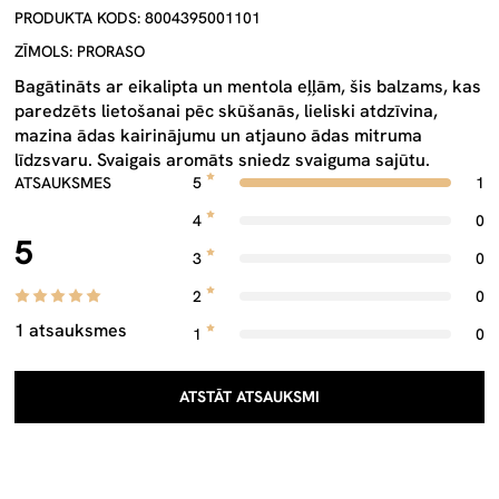
PRODUKTA KODS: 8004395001101
ZĪMOLS: PRORASO
Bagātināts ar eikalipta un mentola eļļām, šis balzams, kas
paredzēts lietošanai pēc skūšanās, lieliski atdzīvina,
mazina ādas kairinājumu un atjauno ādas mitruma
līdzsvaru. Svaigais aromāts sniedz svaiguma sajūtu.
ATSAUKSMES
5
1
4
0
5
3
0
2
0
1 atsauksmes
1
0
ATSTĀT ATSAUKSMI