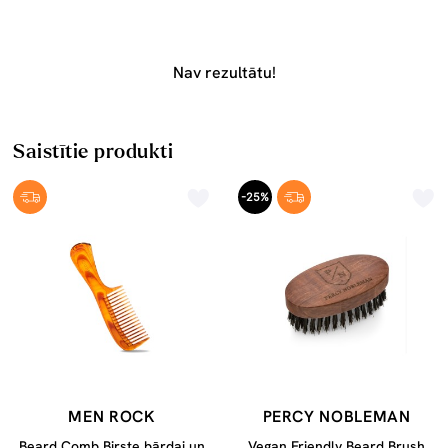
Nav rezultātu!
Saistītie produkti
-25%
MEN ROCK
PERCY NOBLEMAN
Beard Comb Birste bārdai un
Vegan Friendly Beard Brush