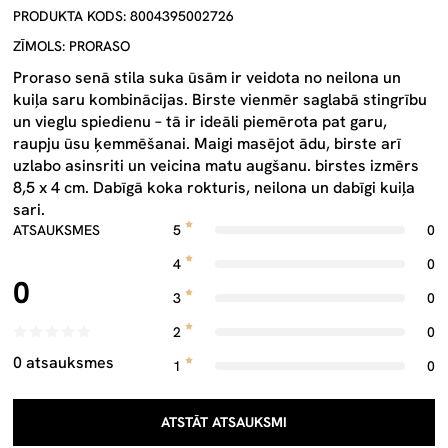
PRODUKTA KODS: 8004395002726
ZĪMOLS: PRORASO
Proraso senā stila suka ūsām ir veidota no neilona un
kuiļa saru kombinācijas. Birste vienmēr saglabā stingrību
un vieglu spiedienu – tā ir ideāli piemērota pat garu,
raupju ūsu ķemmēšanai. Maigi masējot ādu, birste arī
uzlabo asinsriti un veicina matu augšanu. birstes izmērs
8,5 x 4 cm. Dabīgā koka rokturis, neilona un dabīgi kuiļa
sari.
ATSAUKSMES
5
0
4
0
0
3
0
2
0
0 atsauksmes
1
0
ATSTĀT ATSAUKSMI