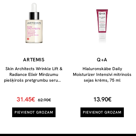
ARTEMIS
Q+A
Skin Architects Wrinkle Lift &
Hialuronskābe Daily
Radiance Elixir Mirdzumu
Moisturizer Intensīvi mitrinošs
piešķirošs pretgrumbu serums
sejas krēms, 75 ml
sejai, 30 ml
31.45€
13.90€
62.90€
PIEVIENOT GROZAM
PIEVIENOT GROZAM