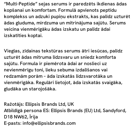
“Multi-Peptide” sejas serums ir paredzēts ikdienas ādas
kopšanai un komfortam. Formulā apvienots peptīdu
komplekss un adzuki pupiņu ekstrakts, kas palīdz uzturēt
ādas gluduma, mirdzuma un mitrinājuma sajūtu. Serums
veicina vienmērīgāku ādas izskatu un palīdz ādai
izskatīties koptai.
Vieglas, zīdainas tekstūras serums ātri iesūcas, palīdz
uzturēt ādas mitruma līdzsvaru un sniedz komforta
sajūtu. Formula ir piemērota ādai ar noslieci uz
nevienmērīgu toni, lieku sebuma izdalīšanos vai
redzamām porām – āda izskatās līdzsvarotāka un
vienmērīgāka. Regulāri lietojot, āda izskatās svaigāka,
gludāka un starojošāka.
Ražotājs: Ellipsis Brands Ltd, UK
Atbildīgā persona ES: Ellipsis Brands (EU) Ltd, Sandyford,
D18 NW62, Īrija
E-pasts: info@ellipsisbrands.com