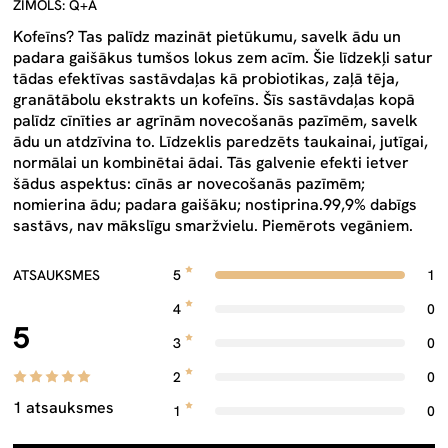
ZĪMOLS: Q+A
Kofeīns? Tas palīdz mazināt pietūkumu, savelk ādu un
padara gaišākus tumšos lokus zem acīm. Šie līdzekļi satur
tādas efektīvas sastāvdaļas kā probiotikas, zaļā tēja,
granātābolu ekstrakts un kofeīns. Šīs sastāvdaļas kopā
palīdz cīnīties ar agrīnām novecošanās pazīmēm, savelk
ādu un atdzīvina to. Līdzeklis paredzēts taukainai, jutīgai,
normālai un kombinētai ādai. Tās galvenie efekti ietver
šādus aspektus: cīnās ar novecošanās pazīmēm;
nomierina ādu; padara gaišāku; nostiprina.99,9% dabīgs
sastāvs, nav mākslīgu smaržvielu. Piemērots vegāniem.
ATSAUKSMES
5
1
4
0
5
3
0
2
0
1 atsauksmes
1
0